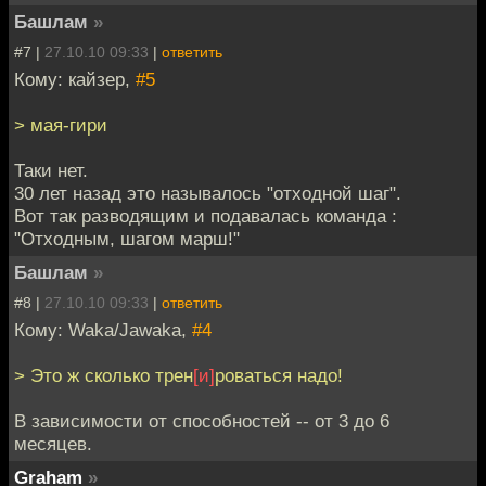
Башлам
»
#7 |
27.10.10 09:33
|
ответить
Кому: кайзер,
#5
> мая-гири
Таки нет.
30 лет назад это называлось "отходной шаг".
Вот так разводящим и подавалась команда :
"Отходным, шагом марш!"
Башлам
»
#8 |
27.10.10 09:33
|
ответить
Кому: Waka/Jawaka,
#4
> Это ж сколько трен
[и]
роваться надо!
В зависимости от способностей -- от 3 до 6
месяцев.
Graham
»