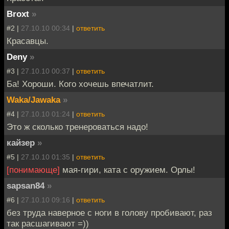
Broxt
»
#2 |
27.10.10 00:34
|
ответить
Красавцы.
Deny
»
#3 |
27.10.10 00:37
|
ответить
Ба! Хороши. Кого хочешь впечатлит.
Waka/Jawaka
»
#4 |
27.10.10 01:24
|
ответить
Это ж сколько тренероваться надо!
кайзер
»
#5 |
27.10.10 01:35
|
ответить
[понимающе]
мая-гири, ката с оружием. Орлы!
sapsan84
»
#6 |
27.10.10 09:16
|
ответить
без труда наверное с ноги в голову пробивают, раз
так расшагивают =))