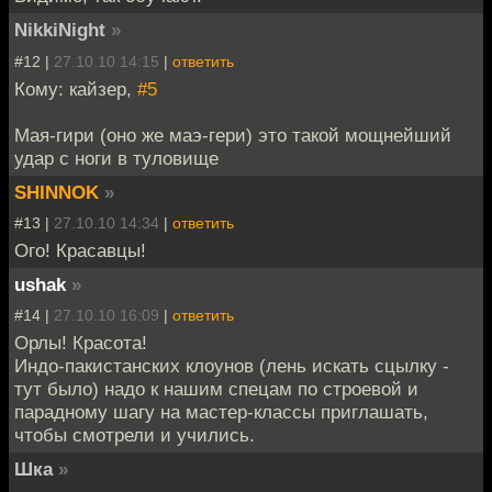
NikkiNight
»
#12 |
27.10.10 14:15
|
ответить
Кому: кайзер,
#5
Мая-гири (оно же маэ-гери) это такой мощнейший
удар с ноги в туловище
SHINNOK
»
#13 |
27.10.10 14:34
|
ответить
Ого! Красавцы!
ushak
»
#14 |
27.10.10 16:09
|
ответить
Орлы! Красота!
Индо-пакистанских клоунов (лень искать сцылку -
тут было) надо к нашим спецам по строевой и
парадному шагу на мастер-классы приглашать,
чтобы смотрели и учились.
Шка
»