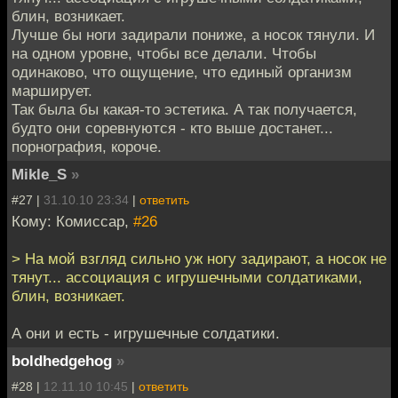
блин, возникает.
Лучше бы ноги задирали пониже, а носок тянули. И
на одном уровне, чтобы все делали. Чтобы
одинаково, что ощущение, что единый организм
марширует.
Так была бы какая-то эстетика. А так получается,
будто они соревнуются - кто выше достанет...
порнография, короче.
Mikle_S
»
#27 |
31.10.10 23:34
|
ответить
Кому: Комиссар,
#26
> На мой взгляд сильно уж ногу задирают, а носок не
тянут... ассоциация с игрушечными солдатиками,
блин, возникает.
А они и есть - игрушечные солдатики.
boldhedgehog
»
#28 |
12.11.10 10:45
|
ответить