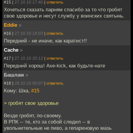
#15 |
27.10.10 17:40
|
ответить
Хочеться сказать парням спасибо за то что гробят
свое здоровье и несут службу у воинских святынь.
Eddie
»
#16 |
27.10.10 18:03
|
ответить
Передний - не иначе, как каратист!!
Cache
»
#17 |
27.10.10 20:12
|
ответить
Передний хорош! Axe-kick, как будьте-нате
Башлам
»
#18 |
28.10.10 00:07
|
ответить
Кому: Шка,
#15
> гробят свое здоровье
Везде гробят, по-своему.
В РПК -- те, кто за собой следил -- в
увольнительные не пиво, а гепариновую мазь