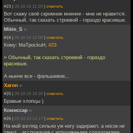
#23 |
28.10.10 11:20
|
ответить
Вот скажу своё скромное мнение - мне не нравится.
Обычный, так сказать строевой - гораздо красивше.
Mikle_S
»
#24 |
28.10.10 12:00
|
ответить
Кому: MaTpockuH,
#23
> Обычный, так сказать строевой - гораздо
красивше.
А нынче все - фальшивое...
Xaron
»
#25 |
28.10.10 16:20
|
ответить
Бравые хлопцы )
Комиссар
»
#26 |
29.10.10 12:17
|
ответить
На мой взгляд сильно уж ногу задирают, а носок не
тянут... ассоциация с игрушечными солдатиками,