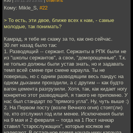
#30 |
20.11.10 23:02
|
ответить
Кому: Mikle_S,
#22
> То есть, эти двое, ближе всех к нам, - самые
молодые, так понимать?
Камрад, я тебе не скажу за то, как оно сейчас.
30 лет назад было так:
1. Разводящий -- сержант. Сержанты в РПК были не
из "школы сержантов", а свои, "доморощенные". Т.к.
не только должны были устав знать, но и задавать
темп всей смене при смене караула. Ты не
поверишь, но с одним разводящим весь пандус на
одном дыхании проходили, а с другим -- как будто
вагон цемента разгрузили. Хотя, так, как кидает ногу
конкретно этот разводящий, я такого не припомню. У
нас был стандарт по "прямого угла". Ну, чуть выше :)
2. На Первом посту (возле Вечного огня) стоят(ли)
те, кто отслужил год или менее. Исключения были
на 9 мая и 2 февраля -- тогда на 1 Пост начкар
ставил "старослужащих", которые косяков не
наделают. В остальное время начальнику караула