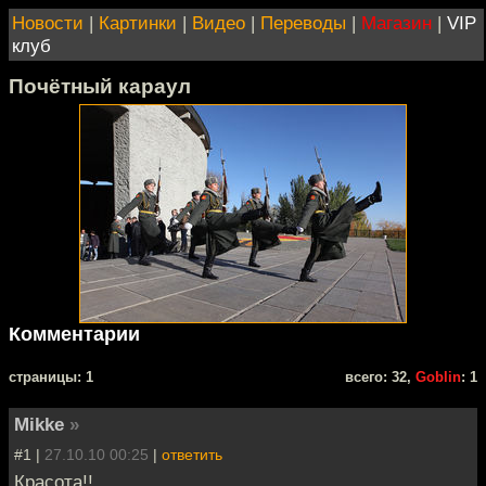
Новости
|
Картинки
|
Видео
|
Переводы
|
Магазин
|
VIP
клуб
Почётный караул
Комментарии
cтраницы: 1
всего: 32,
Goblin
: 1
Mikke
»
#1 |
27.10.10 00:25
|
ответить
Красота!!