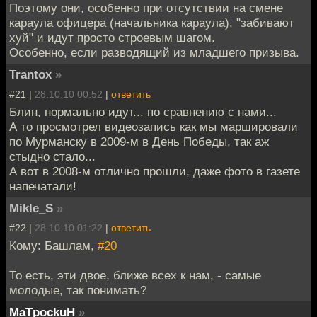
Поэтому они, особенно при отсутствии на смене
караула офицера (начальника караула), "забивают
хуй" и идут просто строевым шагом.
Особенно, если разводящий из младшего призыва.
Trantox
»
#21 |
28.10.10 00:52
|
ответить
Блин, нормально идут... по сравнению с нами...
А то просмотрел видеозапись как мы маршировали
по Мурманску в 2009-м в День Победы, так аж
стыдно стало...
А вот в 2008-м отлично прошли, даже фото в газете
напечатали!
Mikle_S
»
#22 |
28.10.10 01:22
|
ответить
Кому: Башлам,
#20
То есть, эти двое, ближе всех к нам, - самые
молодые, так понимать?
MaTpockuH
»