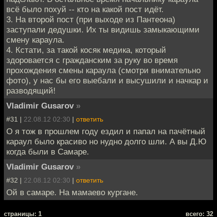
всё было похуй -- кто на какой пост идёт.
3. На второй пост (при выходе из Пантеона)
заступали дедушки. Их ты видишь замыкающими
смену караула.
4. Кстати, за такой косяк медика, который
здоровается с гражданским за руку во время
прохождения смены караула (смотри внимательно
фото), у нас бы его выебали и высушили и начкар и
разводящий!
Vladimir Gusarov
»
#31 |
22.08.12 02:30
|
ответить
О я тож в прошлем году ездил и папал на пачётный
караул было красиво но нудно долго шли. А вы Д.Ю
когда были в Самаре.
Vladimir Gusarov
»
#32 |
22.08.12 02:30
|
ответить
Ой в самаре. На мамаево кургане.
cтраницы: 1
всего: 32