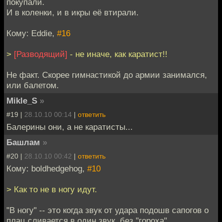
покупали.
И в коленки, и в икры её втирали.
Кому: Eddie,
#16
>
[Разводящий]
- не иначе, как каратист!!
Не факт. Скорее гимнастикой до армии занимался,
или балетом.
Mikle_S
»
#19 |
28.10.10 00:14
|
ответить
Балерины они, а не каратисты...
Башлам
»
#20 |
28.10.10 00:42
|
ответить
Кому: boldhedgehog,
#10
> Как то не в ногу идут.
"В ногу" -- это когда звук от удара подошв сапогов о
плац сливается в один звук, без "гороха".