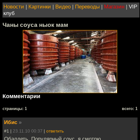
Новости
|
Картинки
|
Видео
|
Переводы
|
Магазин
|
VIP
клуб
Чаны соуса ныок мам
Комментарии
cтраницы: 1
всего: 1
Ибис
»
#1 |
23.11.10 00:37
|
ответить
Обалдеть. Популярный соус, я смотрю.