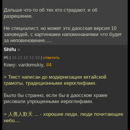
Дальше что-то об тех кто страдают, и об
разрешение.
Не специалист, но может это даосская версия 10
заповедей, с картинками напоминаниями что будет
за неповиновение.....
Shifu
»
#5 |
16.12.10 12:10
|
ответить
Кому: vardomskiy,
#4
> Текст написан до модернизации китайской
грамоты, традиционными иероглифами.
Было бы странно, если бы в даосском храме
рисовали упрощенными иероглифами.
> 人善人歎天 ... - хорошие люди, люди почитающие
небо....