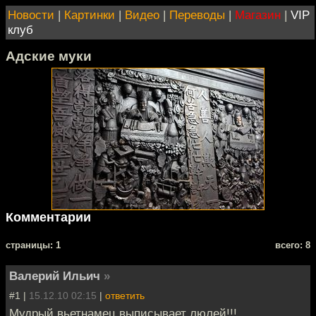
Новости
|
Картинки
|
Видео
|
Переводы
|
Магазин
|
VIP
клуб
Адские муки
Комментарии
cтраницы: 1
всего: 8
Валерий Ильич
»
#1 |
15.12.10 02:15
|
ответить
Мудрый вьетнамец выписывает люлей!!!