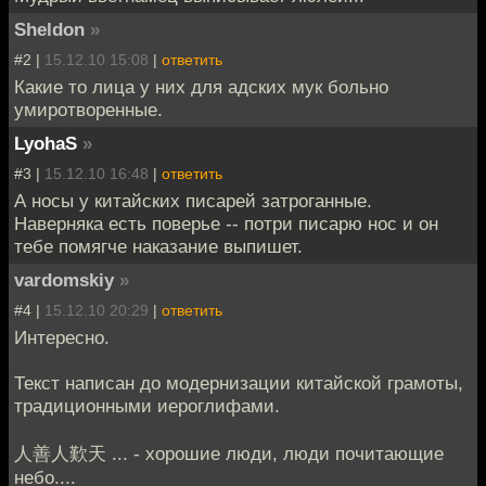
Sheldon
»
#2 |
15.12.10 15:08
|
ответить
Какие то лица у них для адских мук больно
умиротворенные.
LyohaS
»
#3 |
15.12.10 16:48
|
ответить
А носы у китайских писарей затроганные.
Наверняка есть поверье -- потри писарю нос и он
тебе помягче наказание выпишет.
vardomskiy
»
#4 |
15.12.10 20:29
|
ответить
Интересно.
Текст написан до модернизации китайской грамоты,
традиционными иероглифами.
人善人歎天 ... - хорошие люди, люди почитающие
небо....