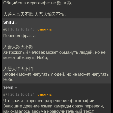
Общибся в иероглифе: не 歎, а 欺.
人善人欺天不欺,人恶人怕天不怕.
Shifu
»
#6 |
16.12.10 12:45
|
ответить
Перевод фразы:
人善人欺天不欺
Хитрожопый человек может обмануть людей, но не
может обмануть Небо,
人恶人怕天不怕
Злодей может напугать людей, но не может напугать
Небо.
темп
»
#7 |
20.12.10 01:24
|
ответить
Что значит хорошее разрешение фотографии.
Знающие древние языки камрады сразу перевели,
как оказалось весьма нравоучительный текст.