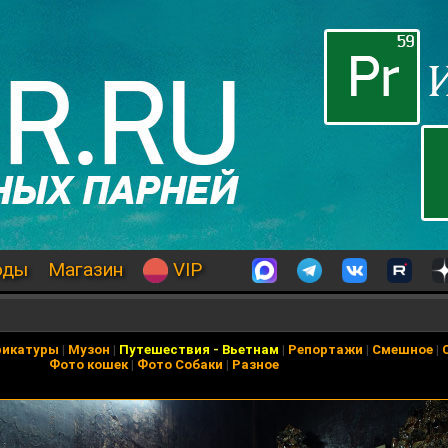
оды
Магазин
VIP
рикатуры
|
Музон
|
Путешествия
-
Вьетнам
|
Репортажи
|
Смешное
|
Фото кошек
|
Фото Собаки
|
Разное