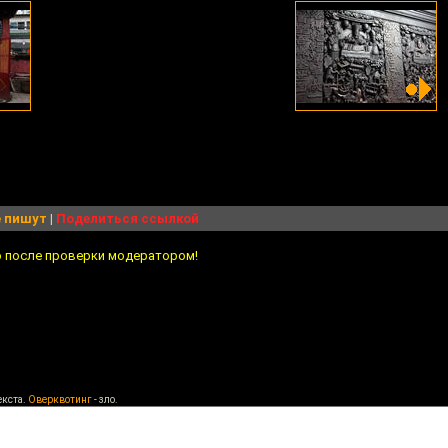
 пишут
|
Поделиться ссылкой
о после проверки модератором!
екста.
Оверквотинг
- зло.