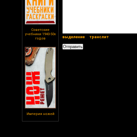
Советские
учебники 1940-50х
выделение
транслит
годов
Империя ножей