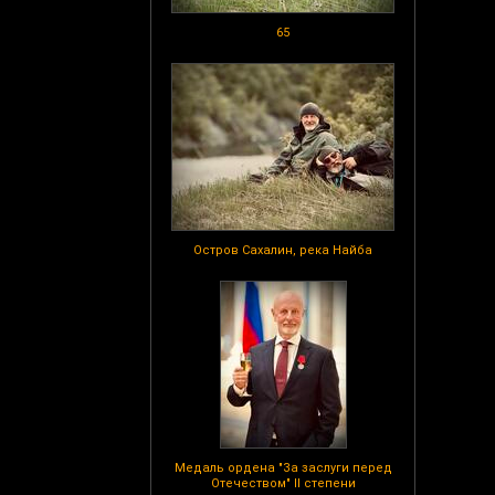
65
Остров Сахалин, река Найба
Медаль ордена "За заслуги перед
Отечеством" II степени