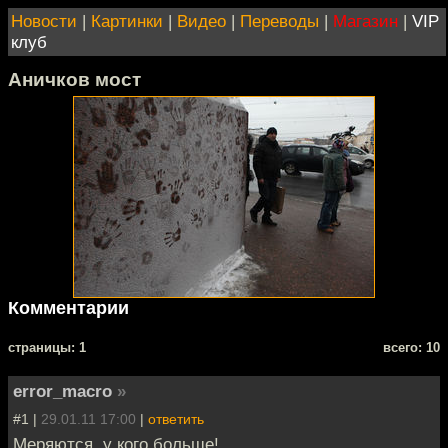
Новости
|
Картинки
|
Видео
|
Переводы
|
Магазин
|
VIP
клуб
Аничков мост
Комментарии
cтраницы: 1
всего: 10
error_macro
»
#1 |
29.01.11 17:00
|
ответить
Меряются, у кого больше!