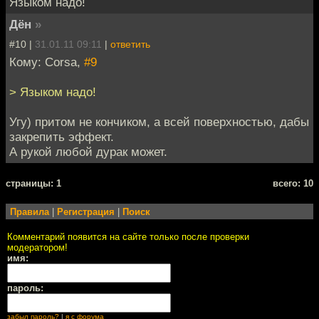
Языком надо!
Дён
»
#10 |
31.01.11 09:11
|
ответить
Кому: Corsa,
#9
> Языком надо!
Угу) притом не кончиком, а всей поверхностью, дабы
закрепить эффект.
А рукой любой дурак может.
cтраницы: 1
всего: 10
Правила
|
Регистрация
|
Поиск
Комментарий появится на сайте только после проверки
модератором!
имя:
пароль:
забыл пароль?
|
я с форума