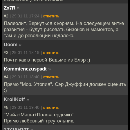
Zx7R
»
#2 |
29.01.11 17:24
|
ответить
Палеолит. Вернуться к корням. На следуещем витке
развития - будут рисовать бизонов и мамонтов, а
там и до революции недалеко.
Doom
»
#3 |
29.01.11 18:19
|
ответить
Почти как в первой Ведьме из Блэр :)
Kommienezuspadt
»
#4 |
29.01.11 18:40
|
ответить
Прямо "Мор. Утопия". Сэр Джуффин должен оценить
:)
KroliKoff
»
#5 |
29.01.11 19:40
|
ответить
"Майа+Маша+Поля=сердечко"
Прямо любовный треугольник.
12Х18Н10Т
»