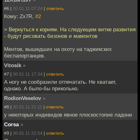
#6 |
30.01.11 07:24
|
ответить
Кому: Zx7R,
#2
> Вернуться к корням. На следуещем витке развития
- будут рисовать бизонов и мамонтов
Ментов, вышедших на охоту на таджикских
беспапортанцев.
Vitosik
»
#7 |
30.01.11 17:34
|
ответить
А ногу не сообразили отпечатать. Не хватает,
однако. А было-бы прикольно.
RodionVeselov
»
#8 |
30.01.11 21:11
|
ответить
у некоторых индивидов явное плоскостопие ладони
Corsa
»
#9 |
30.01.11 22:54
|
ответить