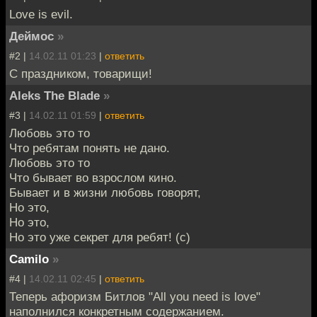
Love is evil.
Деймос
»
#2 |
14.02.11 01:23
|
ответить
С праздником, товарищи!
Aleks The Blade
»
#3 |
14.02.11 01:59
|
ответить
Любовь это то
Что ребятам понять не дано.
Любовь это то
Что бывает во взрослом кино.
Бывает и в жизни любовь говорят,
Но это,
Но это,
Но это уже секрет для ребят! (с)
Camilo
»
#4 |
14.02.11 02:45
|
ответить
Теперь афоризм Битлов "All you need is love"
наполнился конкретным содержанием.