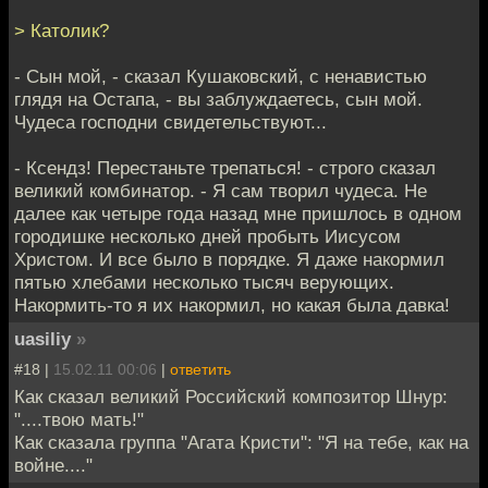
> Католик?
- Сын мой, - сказал Кушаковский, с ненавистью
глядя на Остапа, - вы заблуждаетесь, сын мой.
Чудеса господни свидетельствуют...
- Ксендз! Перестаньте трепаться! - строго сказал
великий комбинатор. - Я сам творил чудеса. Не
далее как четыре года назад мне пришлось в одном
городишке несколько дней пробыть Иисусом
Христом. И все было в порядке. Я даже накормил
пятью хлебами несколько тысяч верующих.
Накормить-то я их накормил, но какая была давка!
uasiliy
»
#18 |
15.02.11 00:06
|
ответить
Как сказал великий Российский композитор Шнур:
"....твою мать!"
Как сказала группа "Агата Кристи": "Я на тебе, как на
войне...."