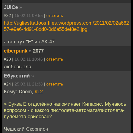
JUICe
»
#22 |
15.02.11 09:55
|
ответить
http://ugliesttattoos.files.wordpress.com/2011/02/02a662
57-e9e6-4d91-8dd0-0d6a55def8e2.jpg
а вот тут "Е" из АК-47
ciberpunk
»
2077
#23 |
16.02.11 10:46
|
ответить
любовь зла
Ебукентий
»
#24 |
25.03.11 21:38
|
ответить
Кому: Doom,
#12
> Буква Е отдалённо напоминает Кипарис. Мучаюсь
вопросом - с какого пистолета-автомата/пистолета-
пулемёта срисован?
Чешский Скорпион