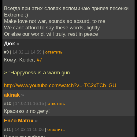
Всегда при этих словах вспоминаю припев песенки
Extreme :)
Make love not war, sounds so absurd, to me
We can't afford to say these words, lightly
Or else our world, will truly, rest in peace
Дюк
»
#9 |
14.02.11 14:59
|
ответить
Кому: Kolder,
#7
> "Happyness is a warm gun
http://www.youtube.com/watch?v=-TC2xTCb_GU
akinak
»
#10 |
14.02.11 16:15
|
ответить
Красиво и по делу!
EnZo Matrix
»
#11 |
14.02.11 18:06
|
ответить
Человеколюбиво