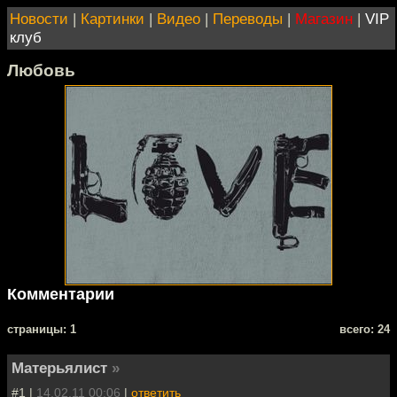
Новости
|
Картинки
|
Видео
|
Переводы
|
Магазин
|
VIP
клуб
Любовь
Комментарии
cтраницы: 1
всего: 24
Матерьялист
»
#1 |
14.02.11 00:06
|
ответить