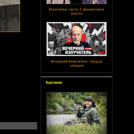
Клеопатра, часть 2: финансовое
болото
Вечерний Излучатель: Сердца
четырех
Картинки