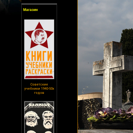
Магазин
Советские
учебники 1940-50х
годов