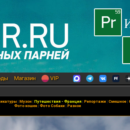
оды
Магазин
VIP
рикатуры
|
Музон
|
Путешествия
-
Франция
|
Репортажи
|
Смешное
|
Фото кошек
|
Фото Собаки
|
Разное