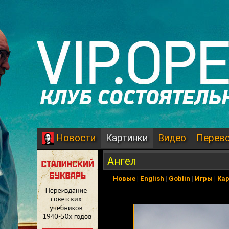
Картинки
Видео
Перев
Новости
Ангел
Новые
|
English
|
Goblin
|
Игры
|
Ка