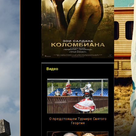
Видео
О предстоящем Турнире Святого
Георгия