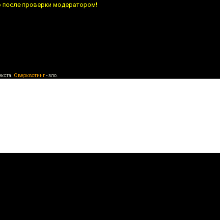
о после проверки модератором!
екста.
Оверквотинг
- зло.