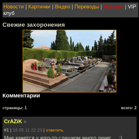
Новости
|
Картинки
|
Видео
|
Переводы
|
Магазин
|
VIP
клуб
Свежие захоронения
Комментарии
cтраницы: 1
всего: 2
CrAZiK
»
#1 |
18.05.11 22:23
|
ответить
Мне кажется у кого-то слишком много денег ... :)