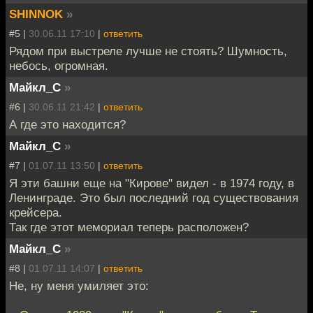
SHINNOK
»
#5 |
30.06.11 17:10
|
ответить
Рядом при выстреле лучше не стоять? Шумность,
небось, огромная.
Майкл_С
»
#6 |
30.06.11 21:42
|
ответить
А где это находится?
Майкл_С
»
#7 |
01.07.11 13:50
|
ответить
Я эти башни еще на "Кирове" видел - в 1974 году, в
Ленинграде. Это был последний год существования
крейсера.
Так где этот мемориал теперь расположен?
Майкл_С
»
#8 |
01.07.11 14:07
|
ответить
Не, ну меня умиляет это: