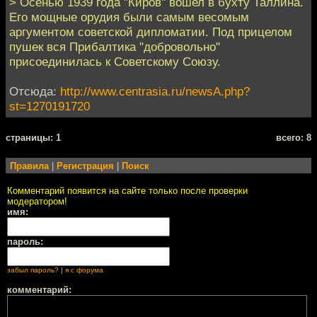
> Осенью 1939 года "Киров" вошел в бухту Таллина.
Его мощные орудия были самым весомым
аргументом советской дипломатии. Под прицелом
пушек вся Прибалтика "добровольно"
присоединилась к Советскому Союзу.
Отсюда:
http://www.centrasia.ru/newsA.php?
st=1270191720
cтраницы: 1
всего: 8
Правила
|
Регистрация
|
Поиск
Комментарий появится на сайте только после проверки
модератором!
имя:
пароль:
забыл пароль?
|
я с форума
комментарий: