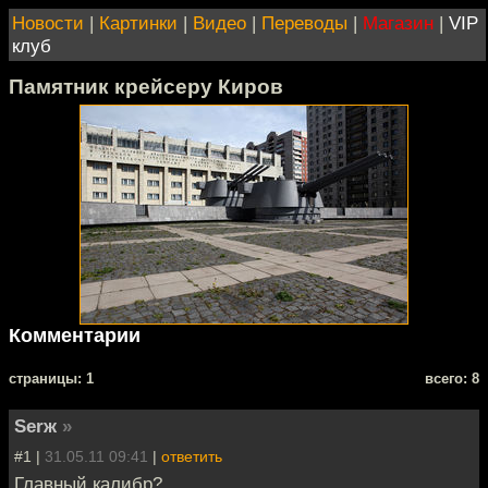
Новости
|
Картинки
|
Видео
|
Переводы
|
Магазин
|
VIP
клуб
Памятник крейсеру Киров
Комментарии
cтраницы: 1
всего: 8
Serж
»
#1 |
31.05.11 09:41
|
ответить
Главный калибр?