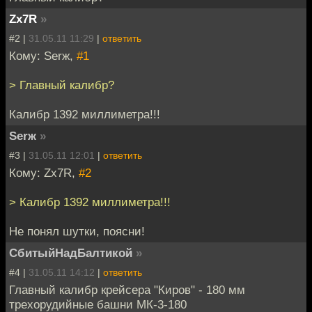
Zx7R
»
#2 |
31.05.11 11:29
|
ответить
Кому: Serж,
#1
> Главный калибр?
Калибр 1392 миллиметра!!!
Serж
»
#3 |
31.05.11 12:01
|
ответить
Кому: Zx7R,
#2
> Калибр 1392 миллиметра!!!
Не понял шутки, поясни!
СбитыйНадБалтикой
»
#4 |
31.05.11 14:12
|
ответить
Главный калибр крейсера "Киров" - 180 мм
трехорудийные башни МК-3-180