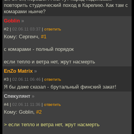
повторить студенческий поход в Карелию. Как там с
комарами нынче?
Goblin
»
#2 |
02.06.11 03:37
|
ответить
Кому: Сергеич,
#1
с комарами - полный порядок
если тепло и ветра нет, жрут насмерть
EnZo Matrix
»
#3 |
02.06.11 06:46
|
ответить
Я бы даже сказал - брутальный финский закат!
Спекулянт
»
#4 |
02.06.11 11:36
|
ответить
Кому: Goblin,
#2
> если тепло и ветра нет, жрут насмерть