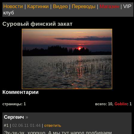
Новости
|
Картинки
|
Видео
|
Переводы
|
Магазин
|
VIP
клуб
Суровый финский закат
Комментарии
cтраницы: 1
всего: 10,
Goblin
: 1
Сергеич
»
#1 |
02.06.11 01:44
|
ответить
Эх-эх-эх, хорошо. А мы тут народ подбиваем