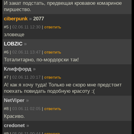
И закат подстать, предвещая кровавое комариное
пиршество.
ciberpunk
»
2077
#5 |
02.06.11 12:30
|
ответить
зловеще
LOBZIC
»
#6 |
02.06.11 13:47
|
ответить
Тоталитарно, по-мордорски так!
Клиффорд
»
#7 |
02.06.11 20:17
|
ответить
А! как я хочу туда! Только не скоро мне предстоит
поехать повидать подобную красоту :(
NetViper
»
#8 |
03.06.11 02:05
|
ответить
Красиво.
credonet
»
#9 |
05.06.11 00:44
|
ответить