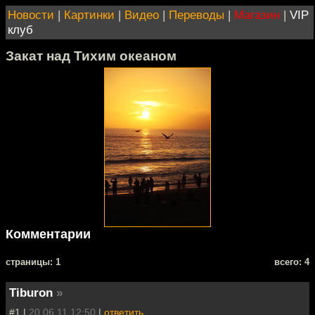
Новости
|
Картинки
|
Видео
|
Переводы
|
Магазин
|
VIP
клуб
Закат над Тихим океаном
Комментарии
cтраницы: 1
всего: 4
Tiburon
»
#1 |
20.06.11 12:50
|
ответить