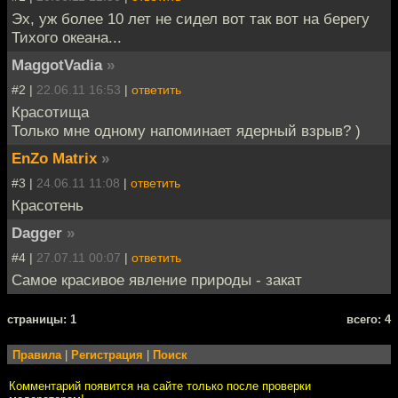
Эх, уж более 10 лет не сидел вот так вот на берегу
Тихого океана...
MaggotVadia
»
#2 |
22.06.11 16:53
|
ответить
Красотища
Только мне одному напоминает ядерный взрыв? )
EnZo Matrix
»
#3 |
24.06.11 11:08
|
ответить
Красотень
Dagger
»
#4 |
27.07.11 00:07
|
ответить
Самое красивое явление природы - закат
cтраницы: 1
всего: 4
Правила
|
Регистрация
|
Поиск
Комментарий появится на сайте только после проверки