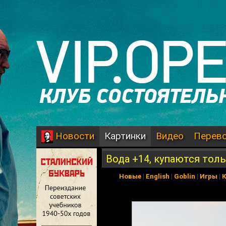
Картинки
Видео
Перев
Новости
Вода +14, купаются тол
Новые
|
English
|
Goblin
|
Игры
|
К