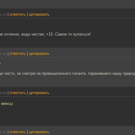
|
ответить
|
цитировать
11:23
не отлично, вода чистая, +15. Самое то купаться!
|
ответить
|
цитировать
11:44
7
ще чисто, не смотря на промышленного гиганта, тиранившего нашу природ
|
ответить
|
цитировать
11:08
о мексы
|
ответить
|
цитировать
05:35