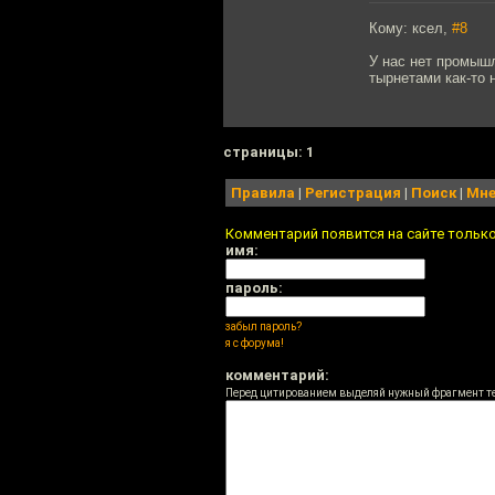
Кому: ксел,
#8
У нас нет промышл
тырнетами как-то 
cтраницы: 1
Правила
|
Регистрация
|
Поиск
|
Мне
Комментарий появится на сайте тольк
имя:
пароль:
забыл пароль?
я с форума!
комментарий:
Перед цитированием выделяй нужный фрагмент т