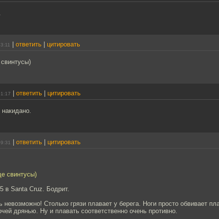
.
|
ответить
|
цитировать
23:11
 свинтусы)
|
ответить
|
цитировать
01:17
 накидано.
|
ответить
|
цитировать
09:31
ще свинтусы)
5 в Santa Cruz. Бодрит.
ь невозможно! Столько грязи плавает у берега. Ноги просто обвивает 
чей дрянью. Ну и плавать соответственно очень противно.