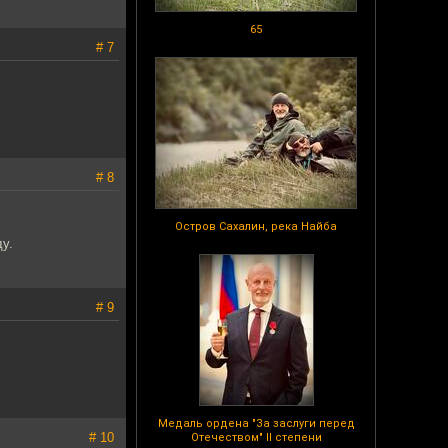
65
# 7
# 8
Остров Сахалин, река Найба
у.
# 9
Медаль ордена "За заслуги перед
# 10
Отечеством" II степени