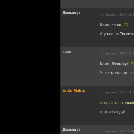
Джамшут
отправлено 20.06.11 
Кому: chum,
#6
А у нас на Тимпто
ксел
отправлено 20.06.11 
Кому: Джамшут,
#
У нас много где е
EnZo Matrix
отправлено 24.06.11 
> купаются тольк
жаркие люди!
Джамшут
отправлено 11.07.11 