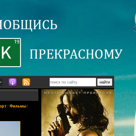
орт
|
Фильмы
|