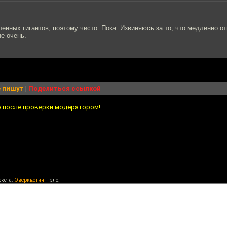
енных гигантов, поэтому чисто. Пока. Извиняюсь за то, что медленно отв
не очень.
 пишут
|
Поделиться ссылкой
о после проверки модератором!
екста.
Оверквотинг
- зло.