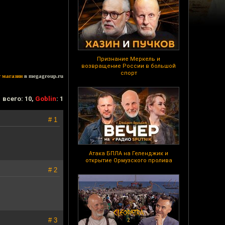
Признание Меркель и
возвращение России в большой
спорт
т магазин
в megagroup.ru
всего: 10,
Goblin
: 1
# 1
Атака БПЛА на Геленджик и
открытие Ормузского пролива
# 2
# 3