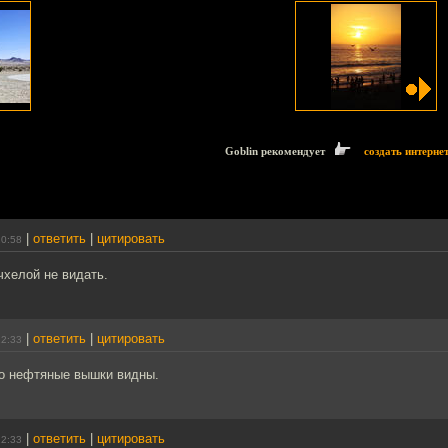
Goblin рекомендует
создать интерне
|
ответить
|
цитировать
20:58
рчхелой не видать.
|
ответить
|
цитировать
22:33
о нефтяные вышки видны.
|
ответить
|
цитировать
22:33