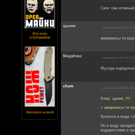
Смог там атомный
цыник
отправлено 19.06.11 
Магазин
ОПЕРМАЙКИ
америкосы те еще
Megafreez
отправлено 20.06.11 
Мусора порядочно
chum
отправлено 20.06.11 
Кому: цыник,
#4
> америкосы те е
Империя ножей
Купался в воде +1
Но в воду заходит
водорослями и про