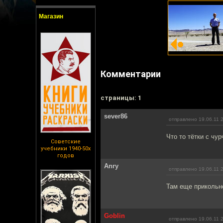
Магазин
Комментарии
cтраницы: 1
sever86
отправлено 19.06.11 
Что то тётки с чу
Советские
учебники 1940-50х
годов
Anry
отправлено 19.06.11 
Там еще прикольн
Goblin
отправлено 19.06.11 