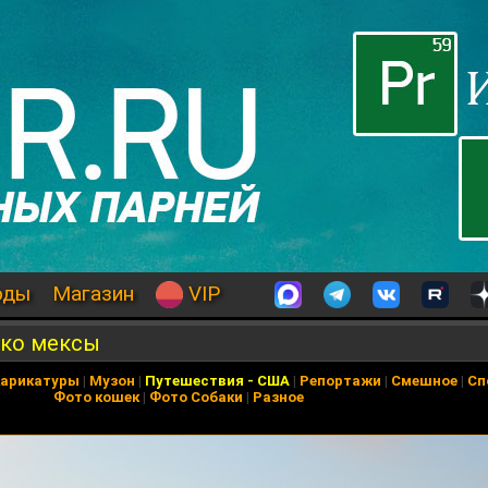
оды
Магазин
VIP
ько мексы
арикатуры
|
Музон
|
Путешествия
-
США
|
Репортажи
|
Смешное
|
Сп
Фото кошек
|
Фото Собаки
|
Разное