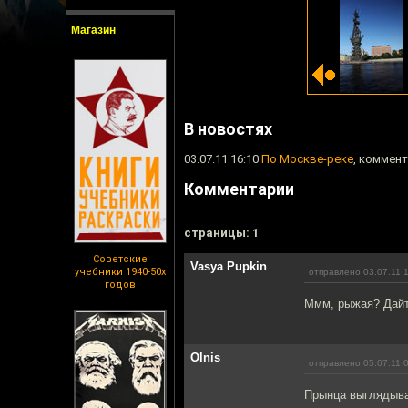
Магазин
В новостях
03.07.11 16:10
По Москве-реке
, коммент
Комментарии
cтраницы: 1
Советские
Vasya Pupkin
учебники 1940-50х
отправлено 03.07.11 
годов
Ммм, рыжая? Дайт
Olnis
отправлено 05.07.11 
Прынца выглядыв