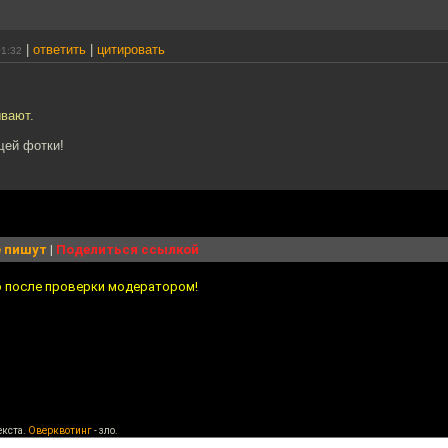
|
ответить
|
цитировать
01:32
вают.
щей фотки!
 пишут
|
Поделиться ссылкой
о после проверки модератором!
екста.
Оверквотинг
- зло.