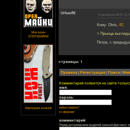
Urban86
отправлено 06.07.11 
Кому: Olnis,
#2
Магазин
> Прынца выгляды
ОПЕРМАЙКИ
Петра, с предыду
cтраницы: 1
Правила
|
Регистрация
|
Поиск
|
Мне
Комментарий появится на сайте тольк
имя:
пароль:
забыл пароль?
Империя ножей
я с форума!
комментарий:
Перед цитированием выделяй нужный фрагмент т