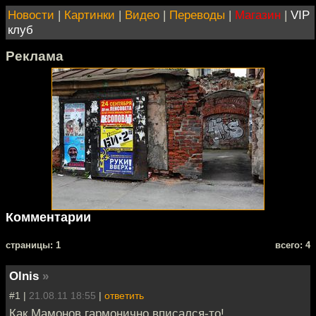
Новости
|
Картинки
|
Видео
|
Переводы
|
Магазин
|
VIP
клуб
Реклама
Комментарии
cтраницы: 1
всего: 4
Olnis
»
#1 |
21.08.11 18:55
|
ответить
Как Мамонов гармонично вписался-то!