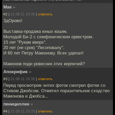
Mas
»
#2 |
21.08.11 19:30
|
ответить
ЗдОрово!
Выставка-продажа юных кошек.
Молодой Би-2 с симфоническим оркестром.
15 лет "Рукам вверх".
20 лет (не срок) "Лесоповалу".
И 60 лет Петру Мамонову. Всех уделал!
Мамонов поди ровесник этих кирпичей?
Апокрифик
»
#3 |
21.08.11 19:35
|
ответить
Перед просмотром энтих фоток смотрел фотки со
Стивом Джобсом. Отметил поразительное сходство
Мамонова и Джобса...
пенициллин
»
#4 |
21.08.11 20:20
|
ответить