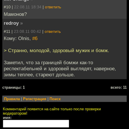
#10 |
22.08.11 18:34
|
ответить
Мамонов?
redroy
»
#11 |
23.08.11 00:42
|
ответить
Кому: Olnis,
#6
> Странно, молодой, здоровый мужик и бомж.
Заметил, что за границей бомжи как-то
респектабельней и здоровей выглядят, наверное,
зимы теплее, стареют дольше.
cтраницы: 1
всего: 11
Правила
|
Регистрация
|
Поиск
Комментарий появится на сайте только после проверки
модератором!
имя: