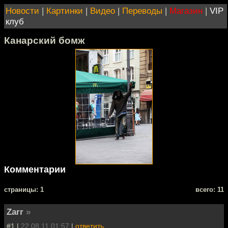
Новости
|
Картинки
|
Видео
|
Переводы
|
Магазин
|
VIP
клуб
Канарский бомж
Комментарии
cтраницы: 1
всего: 11
Zarr
»
#1 |
22.08.11 01:57
|
ответить