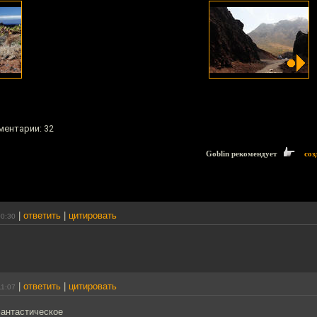
ментарии: 32
Goblin рекомендует
соз
|
ответить
|
цитировать
00:30
|
ответить
|
цитировать
11:07
антастическое