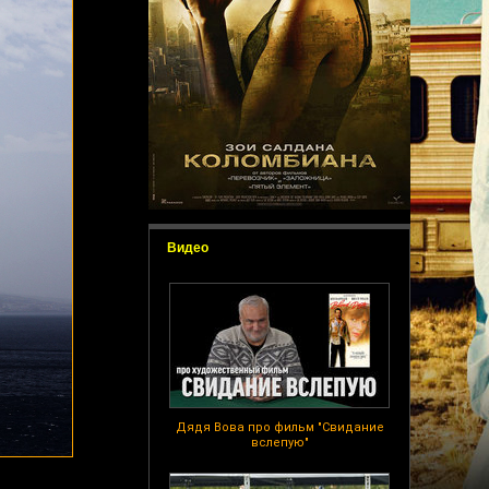
Видео
Дядя Вова про фильм "Свидание
вслепую"