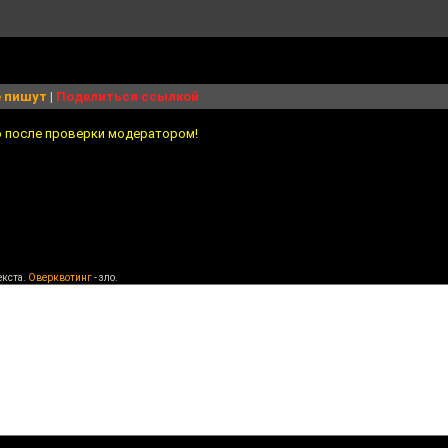
 пишут
|
Поделиться ссылкой
о после проверки модератором!
екста.
Оверквотинг
- зло.