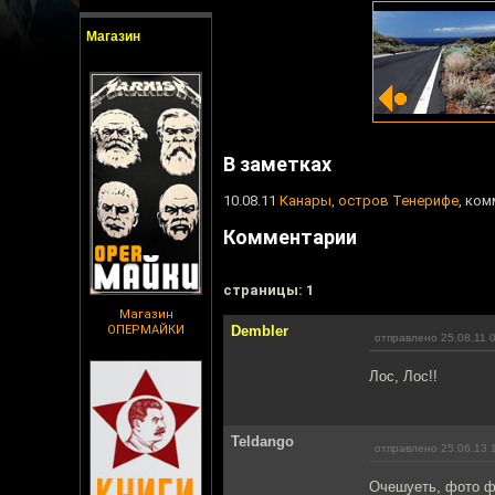
Магазин
В заметках
10.08.11
Канары, остров Тенерифе
, ком
Комментарии
cтраницы: 1
Магазин
ОПЕРМАЙКИ
Dembler
отправлено 25.08.11 
Лос, Лос!!
Teldango
отправлено 25.06.13 
Очешуеть, фото ф