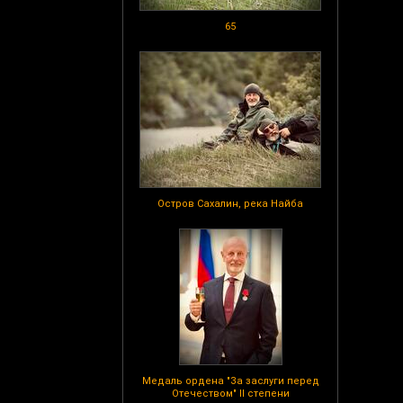
65
Остров Сахалин, река Найба
Медаль ордена "За заслуги перед
Отечеством" II степени