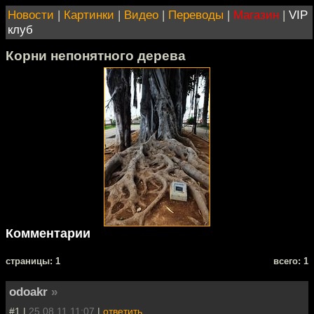
Новости
|
Картинки
|
Видео
|
Переводы
|
Магазин
|
VIP
клуб
Корни непонятного дерева
Комментарии
cтраницы: 1
всего: 1
odoakr
»
#1 |
25.08.11 11:07
|
ответить