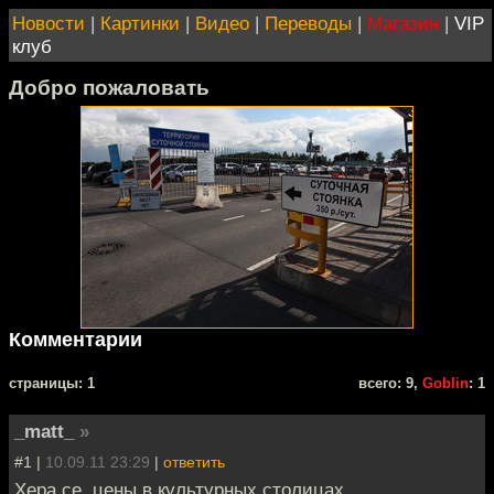
Новости
|
Картинки
|
Видео
|
Переводы
|
Магазин
|
VIP
клуб
Добро пожаловать
Комментарии
cтраницы: 1
всего: 9,
Goblin
: 1
_matt_
»
#1 |
10.09.11 23:29
|
ответить
Хера се, цены в культурных столицах.