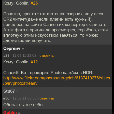
Кому: Goblin,
#26
Понятно, просто этот фотошоп озорник, не у всех
CR2 читает(даже если плагин есть нужный),
пришлось на сайте Cannon их конвертер скачивать.
А так фото в оригинале просмотрел, серьёзно, если
вплотную этим искусством заняться, то можно
адские фотки получать.
Сергеич
»
#29 |
11.09.11 23:02
|
ответить
Кому: Goblin,
#12
Спасиб! Вот, прожарил Photomatix'ом в HDR:
http://www.flickr.com/photos/sergeich/6137410276/sizes
/o/in/photostream/
Stu67
»
#30 |
12.09.11 00:08
|
ответить
Обожаю такое небо.
Goblin
»