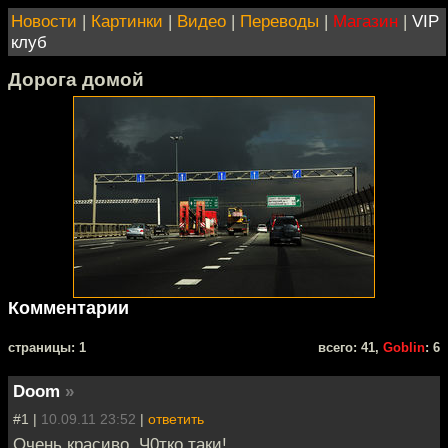
Новости
|
Картинки
|
Видео
|
Переводы
|
Магазин
|
VIP
клуб
Дорога домой
Комментарии
cтраницы: 1
всего: 41,
Goblin
: 6
Doom
»
#1 |
10.09.11 23:52
|
ответить
Очень красиво. Ч0тко таки!