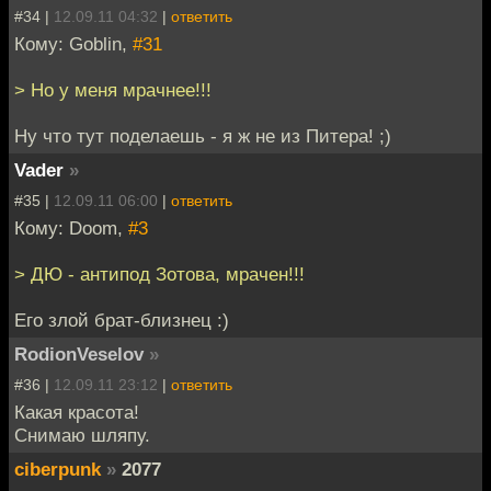
#34 |
12.09.11 04:32
|
ответить
Кому: Goblin,
#31
> Но у меня мрачнее!!!
Ну что тут поделаешь - я ж не из Питера! ;)
Vader
»
#35 |
12.09.11 06:00
|
ответить
Кому: Doom,
#3
> ДЮ - антипод Зотова, мрачен!!!
Его злой брат-близнец :)
RodionVeselov
»
#36 |
12.09.11 23:12
|
ответить
Какая красота!
Снимаю шляпу.
ciberpunk
»
2077