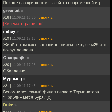
Похоже на скриншот из какой-то современной игры.
greenpit
»
#18 |
11.09.11 16:50
|
ответить
[Кинематографично]
mihey
»
#19 |
11.09.11 17:13
|
ответить
Живёте там как в загранице, ничем не хуже м25 что
вокруг лондона.
Opaopanjki
»
#20 |
11.09.11 17:28
|
ответить
Обалденно
Муромец
»
#21 |
11.09.11 17:45
|
ответить
Вспомнился самый финал первого Терминатора.
"Приближается буря."(с)
Duke
»