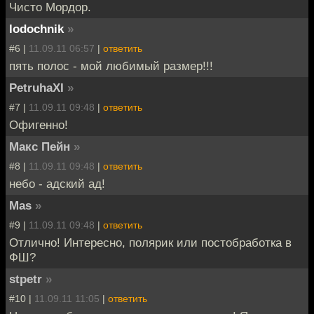
Чисто Мордор.
lodochnik
»
#6 |
11.09.11 06:57
|
ответить
пять полос - мой любимый размер!!!
PetruhaXI
»
#7 |
11.09.11 09:48
|
ответить
Офигенно!
Макс Пейн
»
#8 |
11.09.11 09:48
|
ответить
небо - адский ад!
Mas
»
#9 |
11.09.11 09:48
|
ответить
Отлично! Интересно, полярик или постобработка в
ФШ?
stpetr
»
#10 |
11.09.11 11:05
|
ответить