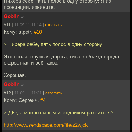
Нихера себе, пять полос в одну сторону! Я из
провинции, извините.
Goblin
»
#11 |
11.09.11 11:14
|
ответить
Кому: stpetr,
#10
> Нихера себе, пять полос в одну сторону!
Это новая окружная дорога, типа в объезд города,
скоростная и всё такое.
Хорошая.
Goblin
»
#12 |
11.09.11 11:21
|
ответить
Кому: Сергеич,
#4
> ДЮ, а можно сырым исходником разжиться?
http://www.sendspace.com/file/z2wjck