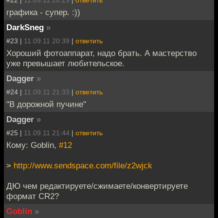
#22 |
11.09.11 20:29
|
ответить
графика - супер. :))
DarkSneg
»
#23 |
11.09.11 20:39
|
ответить
Хороший фотоаппарат, надо брать. А мастерство
уже превышает любительское.
Dagger
»
#24 |
11.09.11 21:33
|
ответить
"В дорожной пучине"
Dagger
»
#25 |
11.09.11 21:44
|
ответить
Кому: Goblin,
#12
>
http://www.sendspace.com/file/z2wjck
ДЮ чем редактируете/сжимаете/конвертируете
формат CR2?
Goblin
»