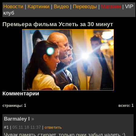
Новости
|
Картинки
|
Видео
|
Переводы
|
Магазин
|
VIP
клуб
Премьера фильма Успеть за 30 минут
Комментарии
cтраницы: 1
всего: 1
Barmaley I
»
#1 |
05.11.18 11:37
|
ответить
Чувак память стирает, только очки забыл надеть :)