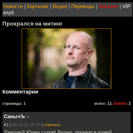
Новости
|
Картинки
|
Видео
|
Переводы
|
Магазин
|
VIP
клуб
Прокрался на митинг
Комментарии
cтраницы: 1
всего: 13,
Goblin
: 2
СанычЪ
»
#1 |
02.10.11 19:17
|
ответить
Дмитрий Юрич суров! Видно, проникся идеей