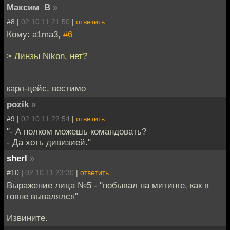
Максим_В
»
#8 |
02.10.11 21:50
|
ответить
Кому: a1ma3,
#6
> Линзы Nikon, нет?
карл-цейс, вестимо
pozik
»
#9 |
02.10.11 22:54
|
ответить
"- А полком можешь командовать?
- Да хоть дивизией."
sherl
»
#10 |
02.10.11 23:30
|
ответить
Выражение лица №5 - "побывал на митинге, как в
говне вывалялся"
Извините.