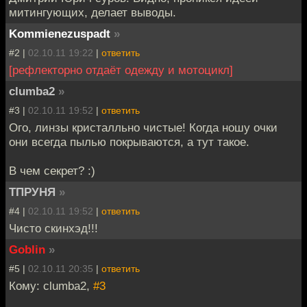
митингующих, делает выводы.
Kommienezuspadt
»
#2 |
02.10.11 19:22
|
ответить
[рефлекторно отдаёт одежду и мотоцикл]
clumba2
»
#3 |
02.10.11 19:52
|
ответить
Ого, линзы кристалльно чистые! Когда ношу очки
они всегда пылью покрываются, а тут такое.
В чем секрет? :)
ТПРУНЯ
»
#4 |
02.10.11 19:52
|
ответить
Чисто скинхэд!!!
Goblin
»
#5 |
02.10.11 20:35
|
ответить
Кому: clumba2,
#3