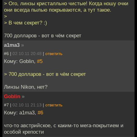
> Ого, линзы кристалльно чистые! Когда ношу очки
они всегда пылью покрываются, а тут такое.
>
> В чем секрет? :)
700 долларов - вот в чём секрет
a1ma3
»
#6 |
02.10.11 20:48
|
ответить
Кому: Goblin,
#5
> 700 долларов - вот в чём секрет
Линзы Nikon, нет?
Goblin
»
#7 |
02.10.11 21:13
|
ответить
Кому: a1ma3,
#6
что-то австрийское, с каким-то мега-покрытием и
особой крепости