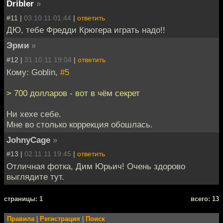
Dribler
»
#11 |
03.10.11 01:44
|
ответить
ДЮ, тебе Фредди Крюгера играть надо!!
Эрми
»
#12 |
31.10.11 19:04
|
ответить
Кому: Goblin,
#5
> 700 долларов - вот в чём секрет
Ни хехе себе.
Мне во столько коррекция обошлась.
JohnyCage
»
#13 |
02.11.11 19:45
|
ответить
Отличная фотка, Дим Юрьич! Очень здорово
выглядите тут.
cтраницы: 1
всего: 13
Правила
|
Регистрация
|
Поиск