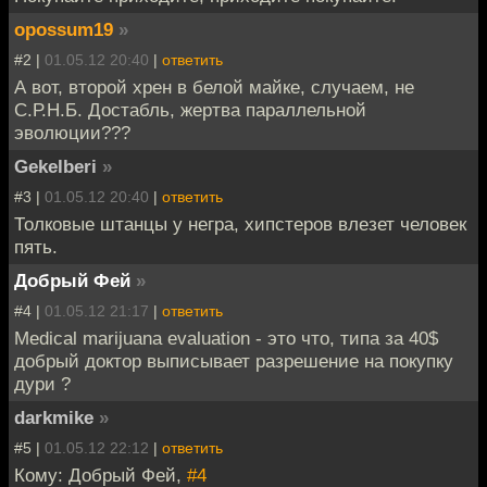
opossum19
»
#2 |
01.05.12 20:40
|
ответить
А вот, второй хрен в белой майке, случаем, не
С.Р.Н.Б. Достабль, жертва параллельной
эволюции???
Gekelberi
»
#3 |
01.05.12 20:40
|
ответить
Толковые штанцы у негра, хипстеров влезет человек
пять.
Добрый Фей
»
#4 |
01.05.12 21:17
|
ответить
Medical marijuana evaluation - это что, типа за 40$
добрый доктор выписывает разрешение на покупку
дури ?
darkmike
»
#5 |
01.05.12 22:12
|
ответить
Кому: Добрый Фей,
#4