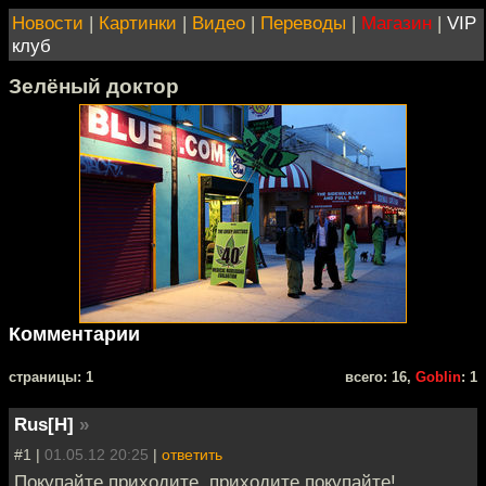
Новости
|
Картинки
|
Видео
|
Переводы
|
Магазин
|
VIP
клуб
Зелёный доктор
Комментарии
cтраницы: 1
всего: 16,
Goblin
: 1
Rus[H]
»
#1 |
01.05.12 20:25
|
ответить
Покупайте приходите, приходите покупайте!