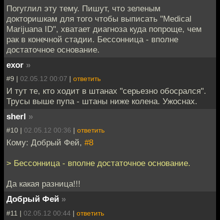
Погуглил эту тему. Пишут, что зеленым
докторишкам для того чтобы выписать "Medical
Marijuana ID", хватает диагноза куда попроще, чем
рак в конечной стадии. Бессонница - вполне
достаточное основание.
exor
»
#9 |
02.05.12 00:07
|
ответить
И тут те, кто ходит в штанах "серьезно обосрался".
Трусы выше пупа - штаны ниже колена. Ужоснах.
sherl
»
#10 |
02.05.12 00:36
|
ответить
Кому: Добрый Фей,
#8
> Бессонница - вполне достаточное основание.
Да какая разница!!!
Добрый Фей
»
#11 |
02.05.12 00:44
|
ответить