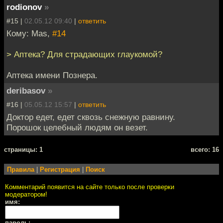
rodionov
»
#15 |
02.05.12 09:40
|
ответить
Кому: Mas,
#14
> Аптека? Для страдающих глаукомой?
Аптека имени Познера.
deribasov
»
#16 |
05.05.12 15:57
|
ответить
Доктор едет, едет сквозь снежную равнину.
Порошок целебный людям он везет.
cтраницы: 1
всего: 16
Правила
|
Регистрация
|
Поиск
Комментарий появится на сайте только после проверки
модератором!
имя:
пароль: