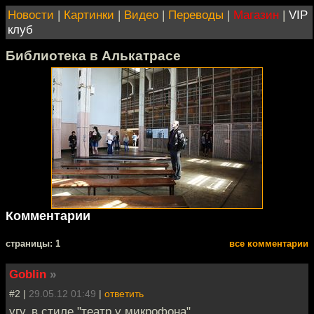
Новости
|
Картинки
|
Видео
|
Переводы
|
Магазин
|
VIP
клуб
Библиотека в Алькатрасе
Комментарии
cтраницы: 1
все комментарии
Goblin
»
#2 |
29.05.12 01:49
|
ответить
угу, в стиле "театр у микрофона"