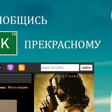
ьмы
|
Фото кошек
|