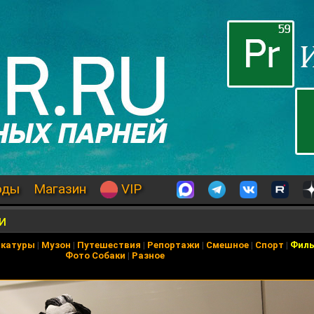
оды
Магазин
VIP
и
икатуры
|
Музон
|
Путешествия
|
Репортажи
|
Смешное
|
Спорт
|
Фил
Фото Собаки
|
Разное