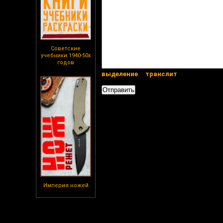
Советские
учебники 1940-50х
годов
выделение
транслит
Империя ножей