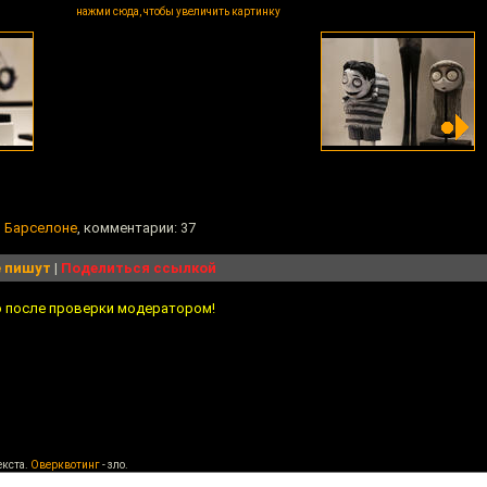
нажми сюда, чтобы увеличить картинку
в Барселоне
, комментарии: 37
 пишут
|
Поделиться ссылкой
о после проверки модератором!
екста.
Оверквотинг
- зло.