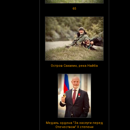
65
Остров Сахалин, река Найба
Медаль ордена "За заслуги перед
Отечеством" II степени