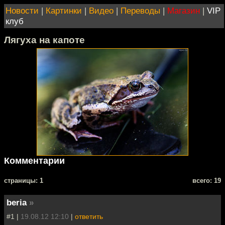
Новости
|
Картинки
|
Видео
|
Переводы
|
Магазин
|
VIP
клуб
Лягуха на капоте
Комментарии
cтраницы: 1
всего: 19
beria
»
#1 |
19.08.12 12:10
|
ответить