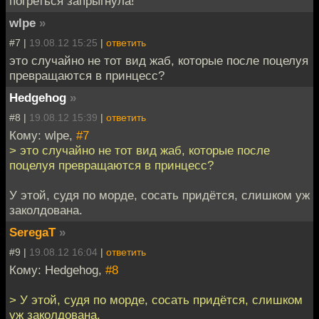
погреться запрыгнула!
wlpe
»
#7 |
19.08.12 15:25
|
ответить
это случайно не тот вид жаб, которые после поцелуя
превращаются в принцесс?
Hedgehog
»
#8 |
19.08.12 15:39
|
ответить
Кому: wlpe,
#7
> это случайно не тот вид жаб, которые после
поцелуя превращаются в принцесс?
У этой, судя по морде, сосать придётся, слишком уж
заколдована.
SeregaT
»
#9 |
19.08.12 16:04
|
ответить
Кому: Hedgehog,
#8
> У этой, судя по морде, сосать придётся, слишком
уж заколдована.