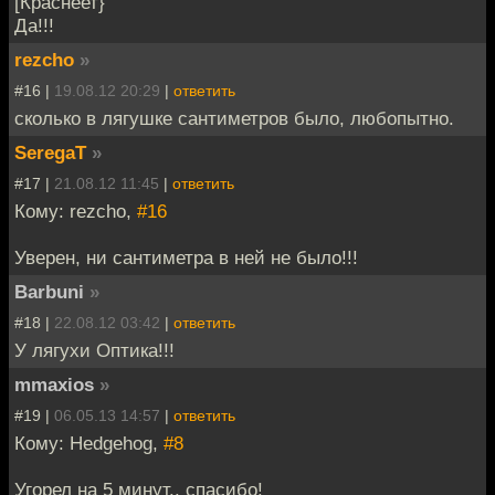
[Краснеет}
Да!!!
rezcho
»
#16 |
19.08.12 20:29
|
ответить
сколько в лягушке сантиметров было, любопытно.
SeregaT
»
#17 |
21.08.12 11:45
|
ответить
Кому: rezcho,
#16
Уверен, ни сантиметра в ней не было!!!
Barbuni
»
#18 |
22.08.12 03:42
|
ответить
У лягухи Оптика!!!
mmaxios
»
#19 |
06.05.13 14:57
|
ответить
Кому: Hedgehog,
#8
Угорел на 5 минут.. спасибо!