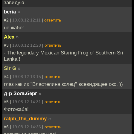
завидую
beria
»
#2 |
19.08.12 12:11
|
ответить
не жабе!
Alex
»
#3 |
19.08.12 12:28
|
ответить
- The legendary Mexican Staring Frog of Southern Sri
Lanka!!
Sir G
»
#4 |
19.08.12 13:15
|
ответить
глаз как из "Властелина колец" всевидящее око. ))
д-р Зольберг
»
#5 |
19.08.12 14:31
|
ответить
Фотожаба!
ralph_the_dummy
»
#6 |
19.08.12 14:36
|
ответить