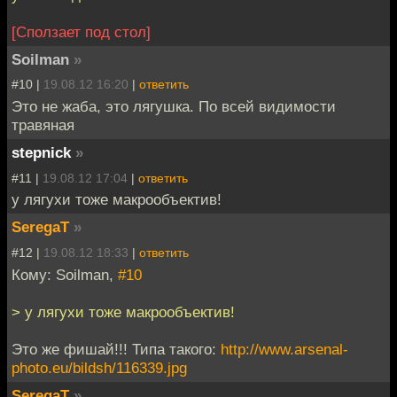
[Сползает под стол]
Soilman
»
#10 |
19.08.12 16:20
|
ответить
Это не жаба, это лягушка. По всей видимости
травяная
stepnick
»
#11 |
19.08.12 17:04
|
ответить
у лягухи тоже макрообъектив!
SeregaT
»
#12 |
19.08.12 18:33
|
ответить
Кому: Soilman,
#10
> у лягухи тоже макрообъектив!
Это же фишай!!! Типа такого:
http://www.arsenal-
photo.eu/bildsh/116339.jpg
SeregaT
»