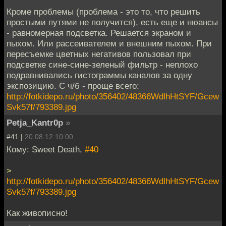
Кроме проблемы (проблема - это то, что решить
простыми путями не получится), есть еще и нюансы
- равномерная подсветка. Решается экраном и
пыхом. Или рассеивателем и внешним пыхом. При
пересъемке цветных негативов пользовал при
подсветке сине-сине-зеленый фильтр - неплохо
подравнивались гистограммы каналов за одну
экспозицию. С ч/б - проще всего:
http://fotkidepo.ru/photo/356402/48366WdlhHtSYF/Gcew
Svk57f/793389.jpg
Petja_Kantr0p
»
#41 |
20.08.12 10:00
Кому: Sweet Death,
#40
>
http://fotkidepo.ru/photo/356402/48366WdlhHtSYF/Gcew
Svk57f/793389.jpg
Как живописно!