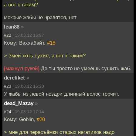
а вот к таким?
мокрые жабы не нравятся, нет
lean88
»
#22 |
19.08.12 15:57
Кому: Ваххабайт,
#18
> Змеи хоть сухие, а вот к таким?
[махнул рукой]
Да ты просто не умеешь сушить жаб.
derelikct
»
#23 |
19.08.12 16:20
У жабы из левой ноздри длинный волос торчит.
dead_Mazay
»
#24 |
19.08.12 17:14
Кому: Goblin,
#20
> мне для пересъёмки старых негативов надо