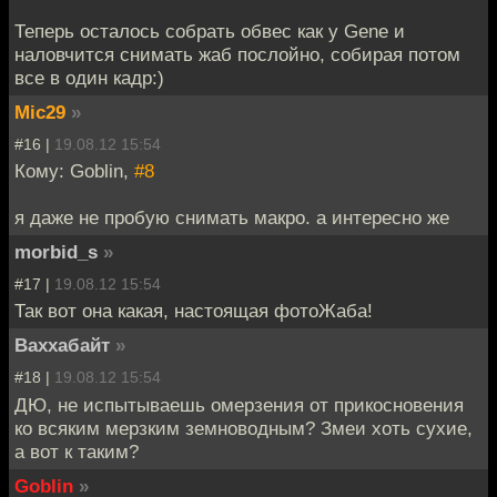
Теперь осталось собрать обвес как у Gene и
наловчится снимать жаб послойно, собирая потом
все в один кадр:)
Mic29
»
#16 |
19.08.12 15:54
Кому: Goblin,
#8
я даже не пробую снимать макро. а интересно же
morbid_s
»
#17 |
19.08.12 15:54
Так вот она какая, настоящая фотоЖаба!
Ваххабайт
»
#18 |
19.08.12 15:54
ДЮ, не испытываешь омерзения от прикосновения
ко всяким мерзким земноводным? Змеи хоть сухие,
а вот к таким?
Goblin
»