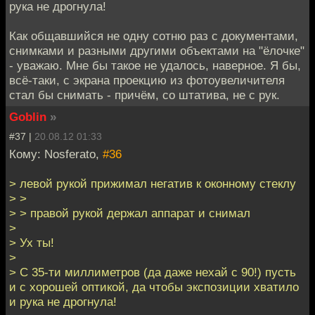
рука не дрогнула!
Как общавшийся не одну сотню раз с документами,
снимками и разными другими объектами на "ёлочке"
- уважаю. Мне бы такое не удалось, наверное. Я бы,
всё-таки, с экрана проекцию из фотоувеличителя
стал бы снимать - причём, со штатива, не с рук.
Goblin
»
#37 |
20.08.12 01:33
Кому: Nosferato,
#36
> левой рукой прижимал негатив к оконному стеклу
> >
> > правой рукой держал аппарат и снимал
>
> Ух ты!
>
> С 35-ти миллиметров (да даже нехай с 90!) пусть
и с хорошей оптикой, да чтобы экспозиции хватило
и рука не дрогнула!