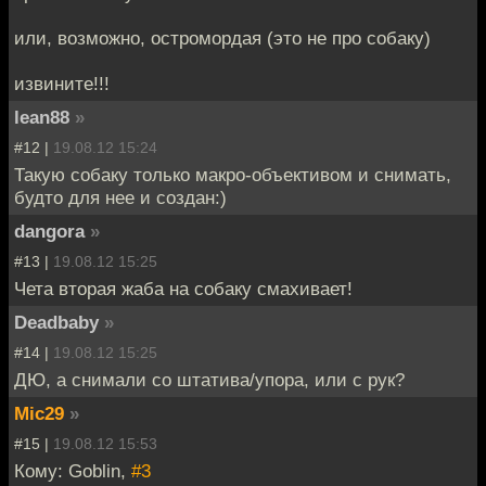
или, возможно, остромордая (это не про собаку)
извините!!!
lean88
»
#12 |
19.08.12 15:24
Такую собаку только макро-объективом и снимать,
будто для нее и создан:)
dangora
»
#13 |
19.08.12 15:25
Чета вторая жаба на собаку смахивает!
Deadbaby
»
#14 |
19.08.12 15:25
ДЮ, а снимали со штатива/упора, или с рук?
Mic29
»
#15 |
19.08.12 15:53
Кому: Goblin,
#3