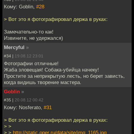
Кому: Goblin,
#28
> Вот это я фотографировал держа в руках:
Замечательно-то как!
Извините, не удержался)
Mercyful
»
#34 |
19.08.12 23:01
Фотографии отличные!
Жаба зловещая! Собака-убийца начеку!
Простите за неприкрытую лесть, но берет зависть,
когда видишь творение мастера.
Goblin
»
#35 |
20.08.12 00:42
Кому: Nosferato,
#31
> Вот это я фотографировал держа в руках:
> >
> >
http://static.oper.ru/data/site/img_1165.jpg