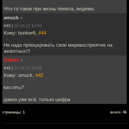
Что-то такое про жизнь поняла, видимо.
amuck
»
#45 |
20.08.12 13:50
Кому: bunker6,
#44
Не надо проецировать свое мировосприятие на
животных!!!
Goblin
»
#46 |
21.08.12 03:08
Кому: amuck,
#42
кассеты?
давно уже всё, только цифра
cтраницы: 1
всего: 46