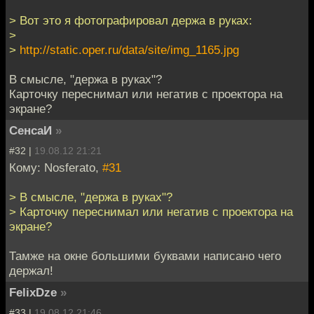
> Вот это я фотографировал держа в руках:
>
>
http://static.oper.ru/data/site/img_1165.jpg
В смысле, "держа в руках"?
Карточку переснимал или негатив с проектора на
экране?
СенсаИ
»
#32 |
19.08.12 21:21
Кому: Nosferato,
#31
> В смысле, "держа в руках"?
> Карточку переснимал или негатив с проектора на
экране?
Тамже на окне большими буквами написано чего
держал!
FelixDze
»
#33 |
19.08.12 21:46