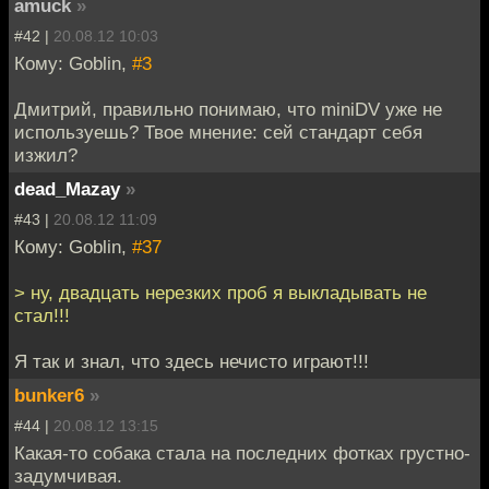
amuck
»
#42 |
20.08.12 10:03
Кому: Goblin,
#3
Дмитрий, правильно понимаю, что miniDV уже не
используешь? Твое мнение: сей стандарт себя
изжил?
dead_Mazay
»
#43 |
20.08.12 11:09
Кому: Goblin,
#37
> ну, двадцать нерезких проб я выкладывать не
стал!!!
Я так и знал, что здесь нечисто играют!!!
bunker6
»
#44 |
20.08.12 13:15
Какая-то собака стала на последних фотках грустно-
задумчивая.