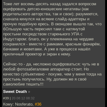
Тоже лет восемь-десять назад задался вопросом
оцифровать детско-юношеские негативы (как
родительского авторства, так и свои); разумеется,
сначала кинулся на всякие слайд-адаптеры и
прочую подобную ересь. В оконцове вышло так, что
бОльшую часть переснял таки с натянутой
простыни посредством старенького УПА с
Индустаром: благо, он у племянника на чердаке
сохранился - вместе с рамками, красным фонарём,
бачками и кюветами. А уже в процессе нашёл
приличный проектор и экран к нему.
Сейчас-то - да, несложно оцифроваться: чуть не в
любой фотозабегаловке аппаратюр стоит. Но
качество субъективно - похуже, чем у меня тогда на
простынь получилось. Ну, должен же я своё
самолюбие тешить!!!
Sweet Death
»
#39 |
20.08.12 08:32
Кому: Nosferato,
#36