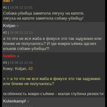
vad
»
#1 |
19.08.12 12:01
Собака-убийца заметила лягуху на капоте,
лягуха на капоте заметила собаку-убийцу!
Koljan
»
#2 |
19.08.12 12:13
а то что не вся жаба в фокусе это так задумано или
ближе не получалось? И где макросъёмка адских
клыков собаки-убийцы?!
Goblin
»
#3 |
19.08.12 12:16
Кому: Koljan,
#2
> > а то что не вся жаба в фокусе это так задумано
или ближе не получалось?
особенность макро-съёмки - малая глубина резкости
Kulenkampf
»