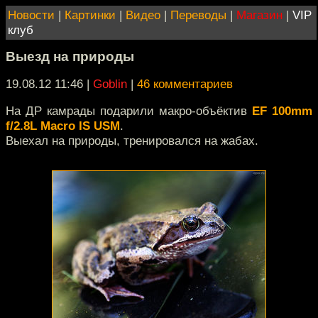
Новости
|
Картинки
|
Видео
|
Переводы
|
Магазин
|
VIP
клуб
Выезд на природы
19.08.12 11:46
|
Goblin
|
46 комментариев
На ДР камрады подарили макро-объёктив
EF 100mm
f/2.8L Macro IS USM
.
Выехал на природы, тренировался на жабах.