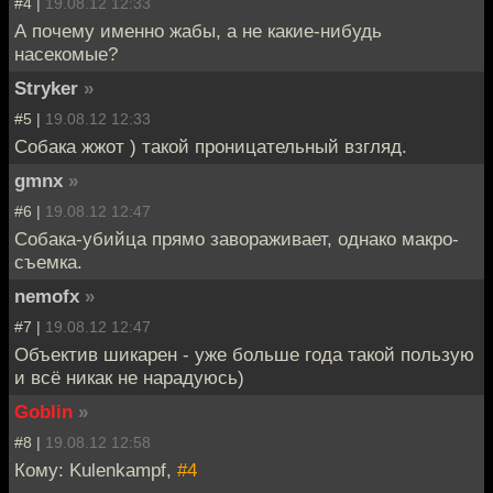
#4 |
19.08.12 12:33
А почему именно жабы, а не какие-нибудь
насекомые?
Stryker
»
#5 |
19.08.12 12:33
Собака жжот ) такой проницательный взгляд.
gmnx
»
#6 |
19.08.12 12:47
Собака-убийца прямо завораживает, однако макро-
съемка.
nemofx
»
#7 |
19.08.12 12:47
Объектив шикарен - уже больше года такой пользую
и всё никак не нарадуюсь)
Goblin
»
#8 |
19.08.12 12:58
Кому: Kulenkampf,
#4