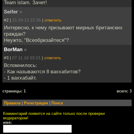
Team islam. Зачет!
Seifer
»
#2 |
21.09.12 22:35
|
ответить
Интересно, к чему призывают мирных британских
граждан?
Неужто, "Всеобрезайтеся"?
BorMan
»
#3 |
07.11.16 03:21
|
ответить
Вспомнилось:
- Как называются 8 ваххабитов?
- 1 ваххабайт.
cтраницы: 1
всего: 3
Правила
|
Регистрация
|
Поиск
Комментарий появится на сайте только после проверки
модератором!
имя: