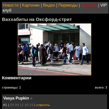
Новости
|
Картинки
|
Видео
|
Переводы
|
Магазин
|
VIP
клуб
Ваххабиты на Оксфорд-стрит
Комментарии
cтраницы: 1
всего: 3
Vasya Pupkin
»
#1 |
09.09.12 16:19
|
ответить