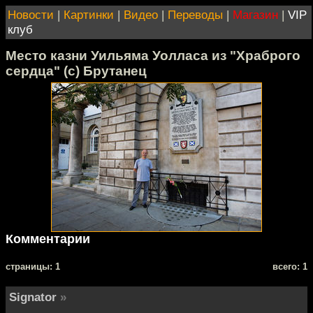
Новости
|
Картинки
|
Видео
|
Переводы
|
Магазин
|
VIP
клуб
Место казни Уильяма Уолласа из "Храброго
сердца" (с) Брутанец
Комментарии
cтраницы: 1
всего: 1
Signator
»