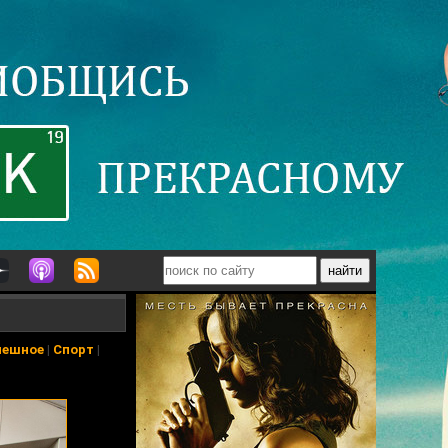
мешное
|
Спорт
|