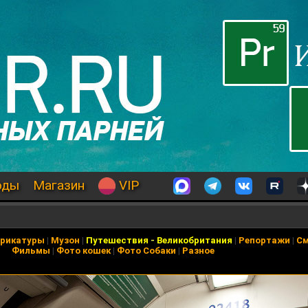
оды
Магазин
VIP
арикатуры
|
Музон
|
Путешествия
-
Великобритания
|
Репортажи
|
С
Фильмы
|
Фото кошек
|
Фото Собаки
|
Разное