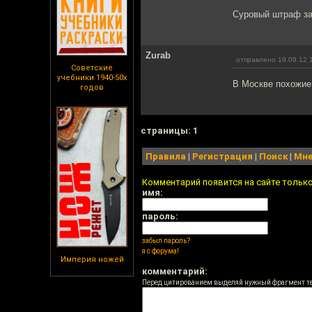
Суровый штраф за
Zurab
отправлено 19.09.12 
Советские
учебники 1940-50х
В Москве похожие 
годов
cтраницы: 1
Правила
|
Регистрация
|
Поиск
|
Мне
Комментарий появится на сайте тольк
имя:
пароль:
забыл пароль?
я с форума!
Империя ножей
комментарий:
Перед цитированием выделяй нужный фрагмент т