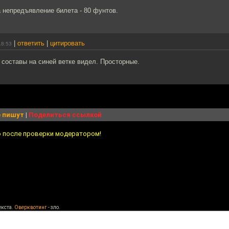
 непредъявление билета - 80 фунтов.
|
ответить
|
цитировать
18:53
составы на синей ветке видел. Просторные.
 пишут
|
Поделиться ссылкой
о после проверки модератором!
екста.
Оверквотинг
- зло.