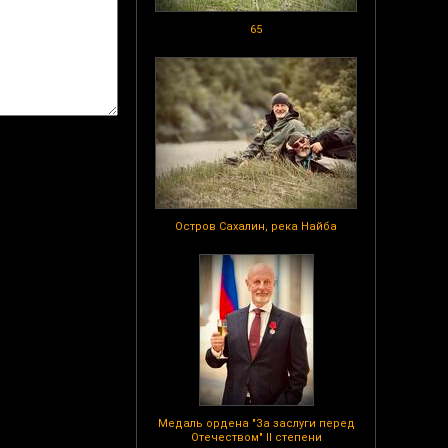
65
Остров Сахалин, река Найба
Медаль ордена "За заслуги перед
Отечеством" II степени