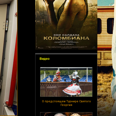
Видео
О предстоящем Турнире Святого
Георгия