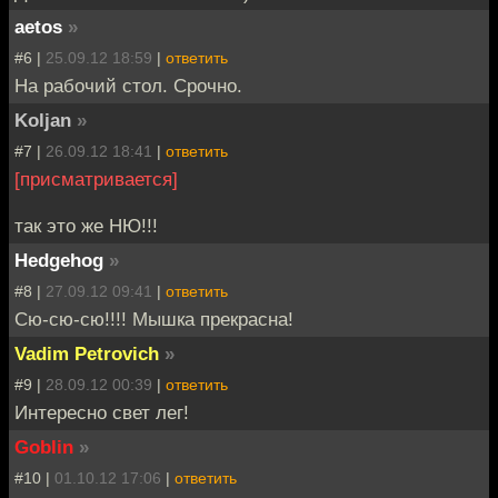
aetos
»
#6 |
25.09.12 18:59
|
ответить
На рабочий стол. Срочно.
Koljan
»
#7 |
26.09.12 18:41
|
ответить
[присматривается]
так это же НЮ!!!
Hedgehog
»
#8 |
27.09.12 09:41
|
ответить
Сю-сю-сю!!!! Мышка прекрасна!
Vadim Petrovich
»
#9 |
28.09.12 00:39
|
ответить
Интересно свет лег!
Goblin
»
#10 |
01.10.12 17:06
|
ответить