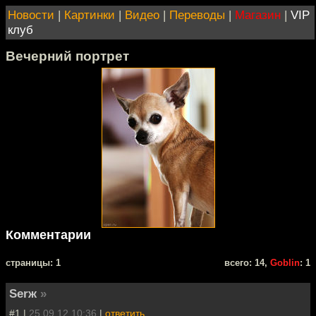
Новости
|
Картинки
|
Видео
|
Переводы
|
Магазин
|
VIP
клуб
Вечерний портрет
Комментарии
cтраницы: 1
всего: 14,
Goblin
: 1
Serж
»
#1 |
25.09.12 10:36
|
ответить