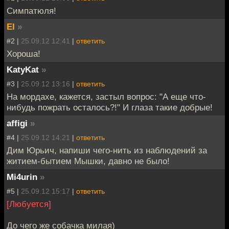
Симпатюля!
EI
»
#2 |
25.09.12 12:41
|
ответить
Хороша!
KatyKat
»
#3 |
25.09.12 13:16
|
ответить
На мордахе, кажется, застыл вопрос: "А еще что-
нибудь пожрать осталось?!" И глаза такие добрые!
affigi
»
#4 |
25.09.12 14:21
|
ответить
Дим Юрьич, напиши чего-нить из наблюдений за
житием-бытием Мышки, давно не было!
Mi4urin
»
#5 |
25.09.12 15:17
|
ответить
[Любуется]
До чего же собачка милая)