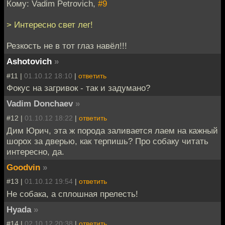
Кому: Vadim Petrovich,
#9
> Интересно свет лег!
Резкость не в тот глаз навёл!!!
Ashotovich
»
#11 |
01.10.12 18:10
|
ответить
Фокус на загривок - так и задумано?
Vadim Donchaev
»
#12 |
01.10.12 18:22
|
ответить
Дим Юрич, эта ж порода заливается лаем на кажный
шорох за дверью, как терпишь? Про собаку читать
интересно, да.
Goodvin
»
#13 |
01.10.12 19:54
|
ответить
Не собака, а сплошная прелесть!
Hyada
»
#14 |
02.10.12 20:38
|
ответить