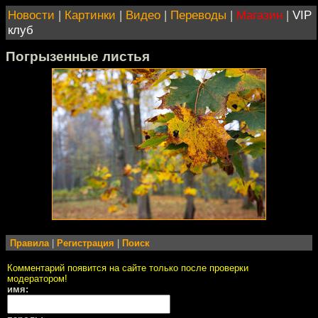
Новости
|
Картинки
|
Видео
|
Переводы
|
Магазин
|
VIP
клуб
Погрызенные листья
Правила
|
Регистрация
|
Поиск
Комментарий появится на сайте только после проверки
модератором!
имя: