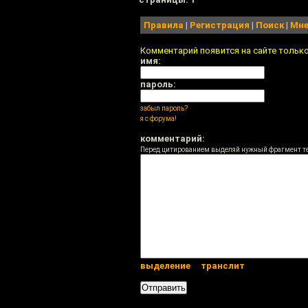
Правила
|
Регистрация
|
Поиск
|
Мне
Комментарий появится на сайте тольк
имя:
пароль:
забыл пароль?
я с форума!
комментарий:
Перед цитированием выделяй нужный фрагмент т
выделение
транслит