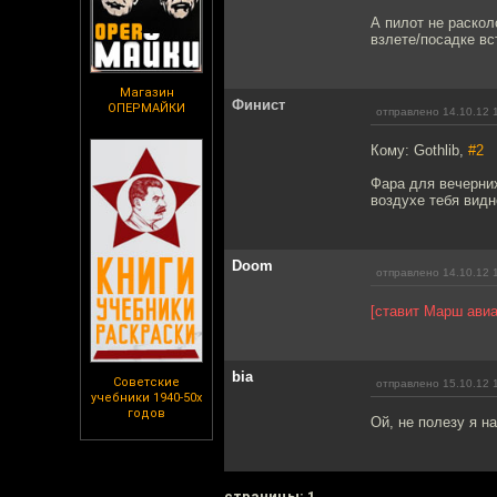
А пилот не раскол
взлете/посадке вс
Магазин
Финист
ОПЕРМАЙКИ
отправлено 14.10.12 
Кому: Gothlib,
#2
Фара для вечерних
воздухе тебя видн
Doom
отправлено 14.10.12 
[ставит Марш авиа
bia
Советские
отправлено 15.10.12 
учебники 1940-50х
годов
Ой, не полезу я н
cтраницы: 1