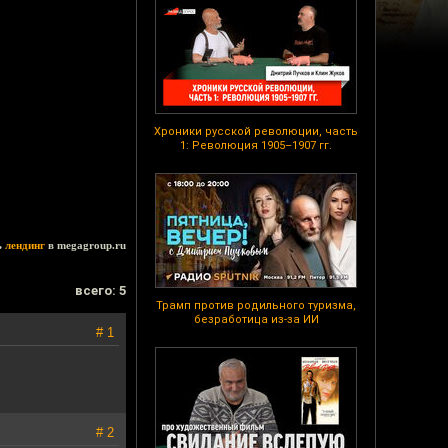
Хроники русской революции, часть
1: Революция 1905–1907 гг.
ь
лендинг
в megagroup.ru
всего: 5
Трамп против родильного туризма,
безработица из-за ИИ
# 1
# 2