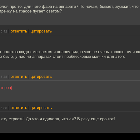
олся про то, для чего фара на аппарате? По ночам, бывает, жужжит, что
тречку на трассе пугает светом?
|
ответить
|
цитировать
15:42
 полетов когда смеркается и полосу видно уже не очень хорошо, ну и в
о было, у нас на аппаратах стоят проблесковые маячки для этого.
|
ответить
|
цитировать
16:28
торов]
|
ответить
|
цитировать
16:38
а ету страсть! Да что я одичала, что ля? В реку еще сронют!