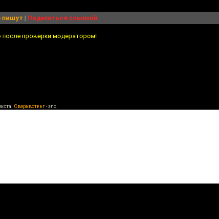
 пишут
|
Поделиться ссылкой
о после проверки модератором!
екста.
Оверквотинг
- зло.