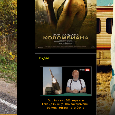
Видео
Goblin News 206: теракт в
Геленджике, у США закончились
ракеты, мигранты в Сеуте