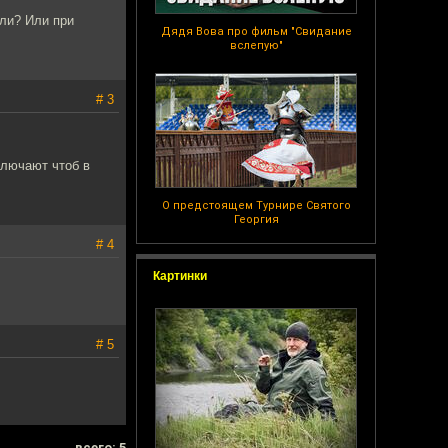
 ли? Или при
Дядя Вова про фильм "Свидание
вслепую"
# 3
ключают чтоб в
О предстоящем Турнире Святого
Георгия
# 4
Картинки
# 5
всего: 5