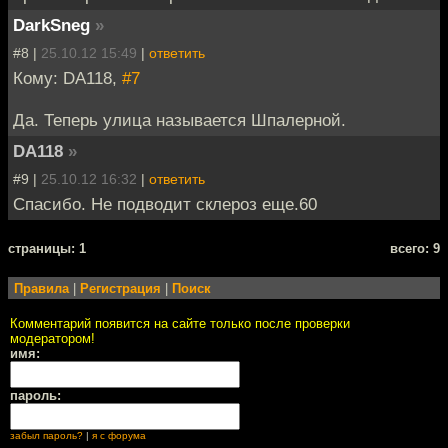
DarkSneg
»
#8 |
25.10.12 15:49
|
ответить
Кому: DA118,
#7
Да. Теперь улица называется Шпалерной.
DA118
»
#9 |
25.10.12 16:32
|
ответить
Спасибо. Не подводит склероз еще.60
cтраницы: 1
всего: 9
Правила
|
Регистрация
|
Поиск
Комментарий появится на сайте только после проверки
модератором!
имя:
пароль:
забыл пароль?
|
я с форума