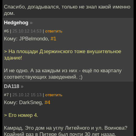
Спасибо, догадывался, только не знал какой именно
дом.
Hedgehog
»
#6 |
25.10.12 14:53
|
ответить
Кому: JPBelmondo,
#1
> На площади Дзержинского тоже внушительное
здание!
И не одно. А за каждым из них - ещё по кварталу
соответствующих заведенеий. ;)
DA118
»
#7 |
25.10.12 15:13
|
ответить
Кому: DarkSneg,
#4
> Его номер 4.
Камрад, Это дом на углу Литейного и ул. Воинова?
Крайний раз в Питере был почти 30 лет назад.