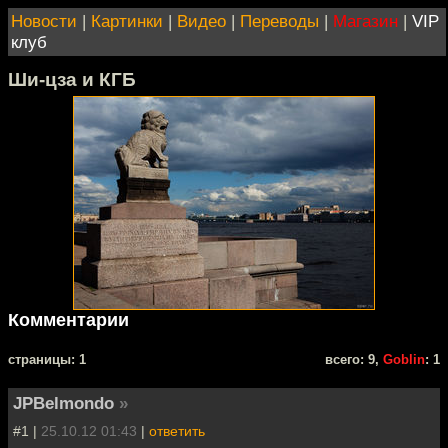
Новости
|
Картинки
|
Видео
|
Переводы
|
Магазин
|
VIP
клуб
Ши-цза и КГБ
Комментарии
cтраницы: 1
всего: 9,
Goblin
: 1
JPBelmondo
»
#1 |
25.10.12 01:43
|
ответить