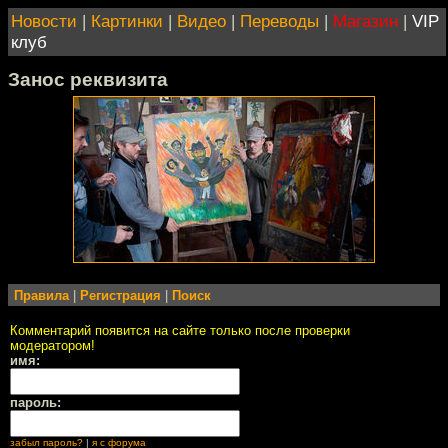
Новости
|
Картинки
|
Видео
|
Переводы
|
Магазин
|
VIP
клуб
Занос реквизита
Правила
|
Регистрация
|
Поиск
Комментарий появится на сайте только после проверки
модератором!
имя:
пароль:
забыл пароль?
|
я с форума