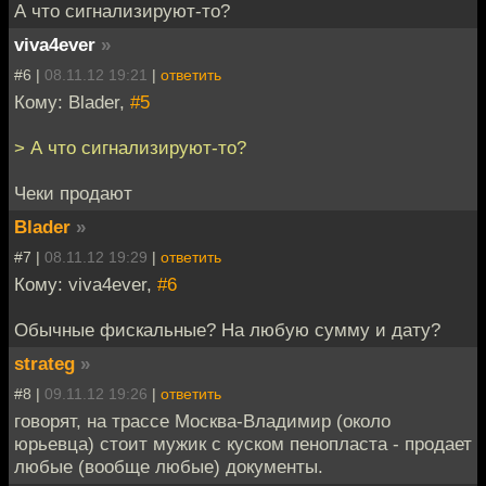
А что сигнализируют-то?
viva4ever
»
#6 |
08.11.12 19:21
|
ответить
Кому: Blader,
#5
> А что сигнализируют-то?
Чеки продают
Blader
»
#7 |
08.11.12 19:29
|
ответить
Кому: viva4ever,
#6
Обычные фискальные? На любую сумму и дату?
strateg
»
#8 |
09.11.12 19:26
|
ответить
говорят, на трассе Москва-Владимир (около
юрьевца) стоит мужик с куском пенопласта - продает
любые (вообще любые) документы.