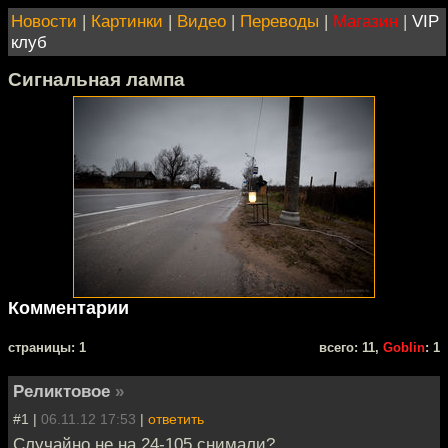
Новости
|
Картинки
|
Видео
|
Переводы
|
Магазин
|
VIP
клуб
Сигнальная лампа
Комментарии
cтраницы: 1
всего: 11,
Goblin
: 1
Реликтовое
»
#1 |
06.11.12 17:53
|
ответить
Случайно не на 24-105 снимали?