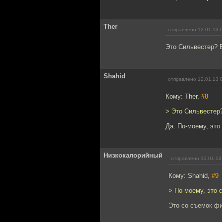
Ther
отправлено 12.01.13 
Это Сильвестер? В
Shahid
отправлено 12.01.13 
Кому: Ther,
#8
> Это Сильвестер?
Да. По-моему, это
Низкокалорийный
отправлено 13.01.13
Кому: Shahid,
#9
> По-моему, это
Это со съемок фил