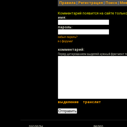
Правила
|
Регистрация
|
Поиск
|
Мне
Комментарий появится на сайте тольк
имя:
пароль:
забыл пароль?
я с форума!
комментарий:
Перед цитированием выделяй нужный фрагмент т
выделение
транслит
разделы
видео