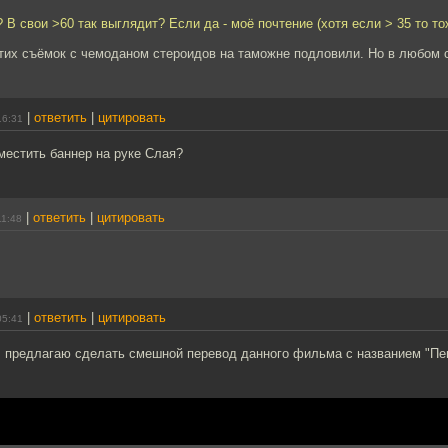
 В свои >60 так выглядит? Если да - моё почтение (хотя если > 35 то т
тих съёмок с чемоданом стероидов на таможне подловили. Но в любом с
|
ответить
|
цитировать
16:31
местить баннер на руке Слая?
|
ответить
|
цитировать
11:48
|
ответить
|
цитировать
05:41
 предлагаю сделать смешной перевод данного фильма с названием "Пе