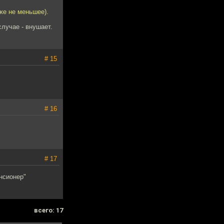
оже не меньшее).
лучае - внушает.
# 15
# 16
# 17
нсионер"
всего: 17