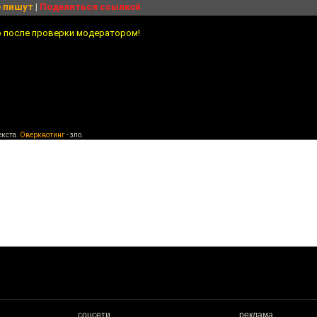
 пишут
|
Поделиться ссылкой
о после проверки модератором!
екста.
Оверквотинг
- зло.
соцсети
реклама