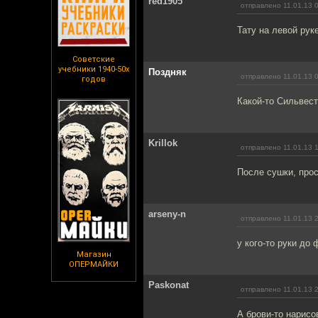
red1905
отправлено 11.01.13 
Тату на левой рук
Советские
учебники 1940-50х
Поздняк
отправлено 11.01.13 
годов
Какой-то Сильвест
Krillok
отправлено 11.01.13 
После сушки, прос
arseny-n
отправлено 11.01.13 
у кого-то руки до
Магазин
ОПЕРМАЙКИ
Paskonat
отправлено 11.01.13 
А брови-то нарисо