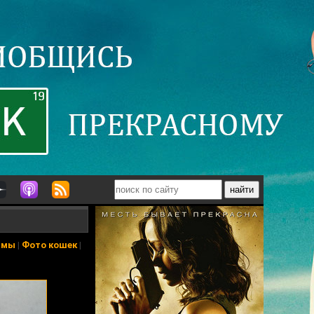
ьмы
|
Фото кошек
|