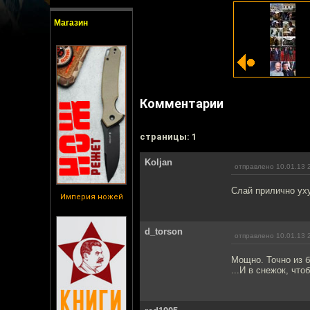
Магазин
Комментарии
cтраницы: 1
Koljan
отправлено 10.01.13 
Слай прилично уху
Империя ножей
d_torson
отправлено 10.01.13 
Мощно. Точно из б
...И в снежок, что