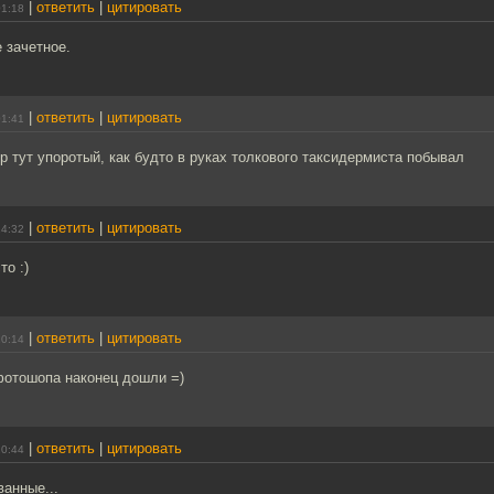
|
ответить
|
цитировать
01:18
е зачетное.
|
ответить
|
цитировать
01:41
р тут упоротый, как будто в руках толкового таксидермиста побывал
|
ответить
|
цитировать
14:32
то :)
|
ответить
|
цитировать
20:14
 фотошопа наконец дошли =)
|
ответить
|
цитировать
20:44
ванные...