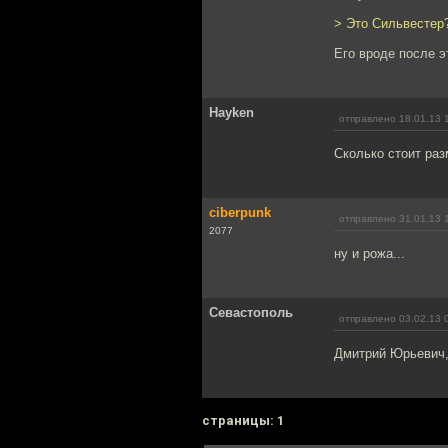
> Это Сильвестер?
Его вроде после э
Hayken
отправлено 18.01.13 
Сколько стоит раз
ciberpunk
отправлено 31.01.13 
2077
ну и рожа...
Севастополь
отправлено 03.02.13 
Дмитрий Юрьевич,
cтраницы: 1