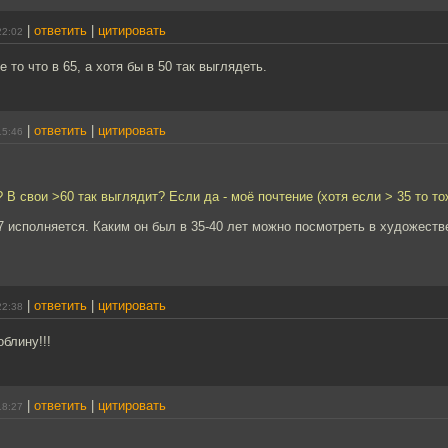
|
ответить
|
цитировать
22:02
 то что в 65, а хотя бы в 50 так выглядеть.
|
ответить
|
цитировать
15:46
 В свои >60 так выглядит? Если да - моё почтение (хотя если > 35 то т
7 исполняется. Каким он был в 35-40 лет можно посмотреть в художес
|
ответить
|
цитировать
22:38
облину!!!
|
ответить
|
цитировать
18:27