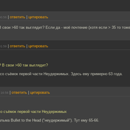
|
ответить
|
цитировать
00:56
 свои >60 так выглядит? Если да - моё почтение (хотя если > 35 то тож
|
ответить
|
цитировать
01:59
 В свои >60 так выглядит?
 со съёмок первой части Неудержимых. Здесь ему примерно 63 года.
|
ответить
|
цитировать
 16:58
 со съёмок первой части Неудержимых
ьма Bullet to the Head ("неудержимый"). Тут ему 65-66.