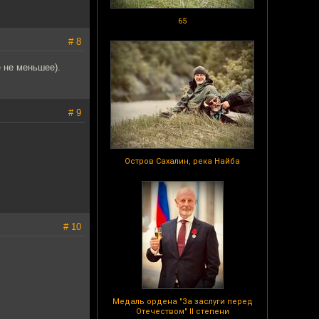
65
# 8
е не меньшее).
# 9
Остров Сахалин, река Найба
# 10
Медаль ордена "За заслуги перед
Отечеством" II степени