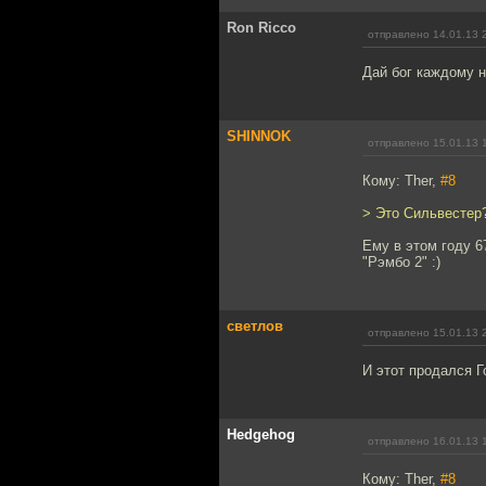
Ron Ricco
отправлено 14.01.13 
Дай бог каждому не
SHINNOK
отправлено 15.01.13 
Кому: Ther,
#8
> Это Сильвестер?
Ему в этом году 6
"Рэмбо 2" :)
светлов
отправлено 15.01.13 
И этот продался Г
Hedgehog
отправлено 16.01.13 
Кому: Ther,
#8