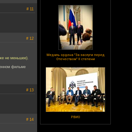
# 11
# 12
Медаль ордена "За заслуги перед
оже не меньшее).
Отечеством" II степени
твенном фильме
# 13
РВИО
# 14