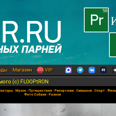
оды
Магазин
VIP
мого (с) FLOOPtRON
икатуры
|
Музон
|
Путешествия
|
Репортажи
|
Смешное
|
Спорт
|
Фил
Фото Собаки
|
Разное