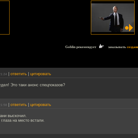
Goblin рекомендует
заказывать
создан
|
ответить
|
цитировать
21:24
дел! Это таки анонс спецпоказов?
|
ответить
|
цитировать
21:58
ани выскочил.
б глаза на место встали.