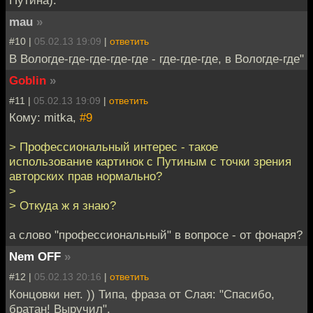
Путина).
mau
»
#10 |
05.02.13 19:09
|
ответить
В Вологде-где-где-где-где - где-где-где, в Вологде-где"
Goblin
»
#11 |
05.02.13 19:09
|
ответить
Кому: mitka,
#9
> Профессиональный интерес - такое
использование картинок с Путиным с точки зрения
авторских прав нормально?
>
> Откуда ж я знаю?
а слово "профессиональный" в вопросе - от фонаря?
Nem OFF
»
#12 |
05.02.13 20:16
|
ответить
Концовки нет. )) Типа, фраза от Слая: "Спасибо,
братан! Выручил".