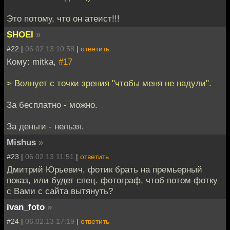
Это потому, что он атеист!!!
SHOEI
»
#22 |
06.02.13 10:58
|
ответить
Кому: mitka,
#17
> Волнует с точки зрения "чтобы меня не надули".
За бесплатно - можно.
За деньги - нельзя.
Mishus
»
#23 |
06.02.13 11:51
|
ответить
Дмитрий Юрьевич, фотик брать на премьерный
показ, или будет спец. фотограф, чтоб потом фотку
с Вами с сайта вытянуть?
ivan_foto
»
#24 |
06.02.13 17:19
|
ответить