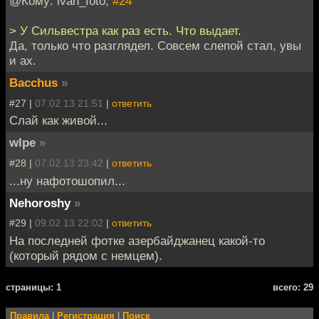
@Кому: ivan_foto,
#24
> У Сильвестра как раз есть. Что выдает.
Да, только что разглядел. Совсем слепой стал, увы
и ах.
Bacchus
»
#27 |
07.02.13 21:51
|
ответить
Слай как живой...
wlpe
»
#28 |
07.02.13 23:42
|
ответить
...ну нафотошопил...
Nehoroshy
»
#29 |
09.02.13 22:02
|
ответить
На последней фотке азербайджанец какой-то
(который рядом с немцем).
cтраницы: 1
всего: 29
Правила
|
Регистрация
|
Поиск