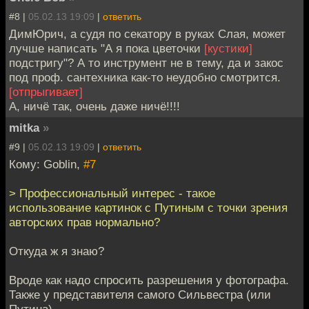
#8 |
05.02.13 19:09
|
ответить
ДимЮрич, а судя по секатору в руках Слая, может
лучше написать "А я пока цветочки
[кустики]
подстригу"? А то инструмент не в тему, да и закос
под проф. сантехника как-то неудобно смотрится.
[отпрыгивает]
А, ничё так, очень даже ничё!!!!
mitka
»
#9 |
05.02.13 19:09
|
ответить
Кому: Goblin,
#7
> Профессиональный интерес - такое
использование картинок с Путиным с точки зрения
авторских прав нормально?
Откуда ж я знаю?
Вроде как надо спросить разрешения у фотографа.
Также у представителя самого Сильвестра (или