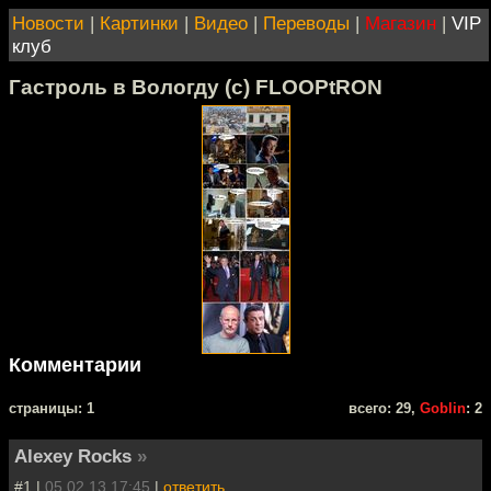
Новости
|
Картинки
|
Видео
|
Переводы
|
Магазин
|
VIP
клуб
Гастроль в Вологду (с) FLOOPtRON
Комментарии
cтраницы: 1
всего: 29,
Goblin
: 2
Alexey Rocks
»
#1 |
05.02.13 17:45
|
ответить