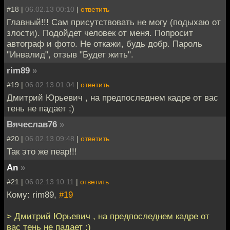
#18 |
06.02.13 00:10
|
ответить
Главный!!! Сам присутствовать не могу (подыхаю от
злости). Подойдет человек от меня. Попросит
автограф и фото. Не откажи, будь добр. Пароль
"Инвалид", отзыв "Будет жить".
rim89
»
#19 |
06.02.13 01:04
|
ответить
Дмитрий Юрьевич , на предпоследнем кадре от вас
тень не падает ;)
Вячеслав76
»
#20 |
06.02.13 09:48
|
ответить
Так это же пеар!!!
An
»
#21 |
06.02.13 10:11
|
ответить
Кому: rim89,
#19
> Дмитрий Юрьевич , на предпоследнем кадре от
вас тень не падает ;)