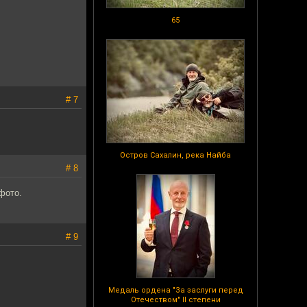
65
# 7
Остров Сахалин, река Найба
# 8
фото.
# 9
Медаль ордена "За заслуги перед
Отечеством" II степени