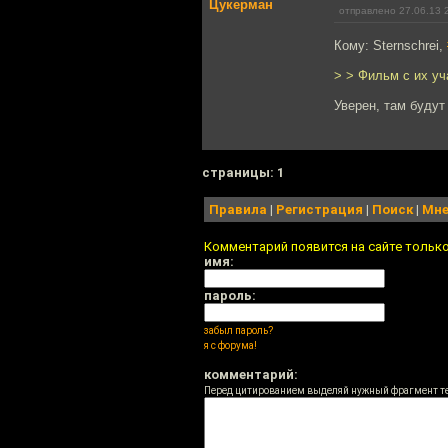
Цукерман
отправлено 27.06.13 
Кому: Sternschrei,
> > Фильм с их у
Уверен, там будут
cтраницы: 1
Правила
|
Регистрация
|
Поиск
|
Мне
Комментарий появится на сайте тольк
имя:
пароль:
забыл пароль?
я с форума!
комментарий:
Перед цитированием выделяй нужный фрагмент т