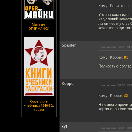
Кому: Реликтовое
У меня сама идея
из условий качест
ли он честную выб
Магазин
качестве ради тог
ОПЕРМАЙКИ
Spaider
отправлено 28.05.13 
Кому: Kopper,
#3
Полностью согласе
Kopper
отправлено 28.05.13 
Кому: Kopper,
#3
Советские
Я немного прочита
учебники 1940-50х
картина, он состо
годов
ку!
отправлено 28.05.13 