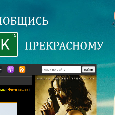
ьмы
|
Фото кошек
|