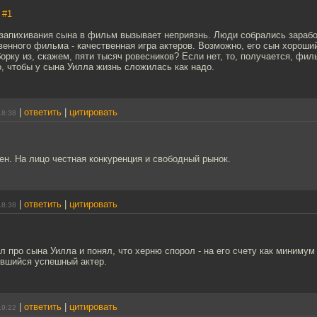
,
#1
 запихивания сына в фильм вызывает неприязнь. Люди собрались зарабо
венного фильма - качественная игра актеров. Возможно, его сын хороши
орку из, скажем, пяти тысяч ровесников? Если нет, то, получается, фил
о, чтобы у сына Уилла жизнь сложилась как надо.
|
ответить
|
цитировать
18:38
н. На лицо честная конкуренция и свободный рынок.
|
ответить
|
цитировать
18:38
л про сына Уилла и понял, что херню спорол - на его счету как минимум
явшийся успешный актер.
|
ответить
|
цитировать
19:22