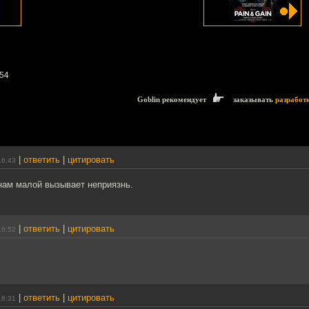
54
Goblin рекомендует
заказывать
разработ
|
ответить
|
цитировать
16:43
нам малой вызывает неприязнь.
|
ответить
|
цитировать
16:52
|
ответить
|
цитировать
18:31