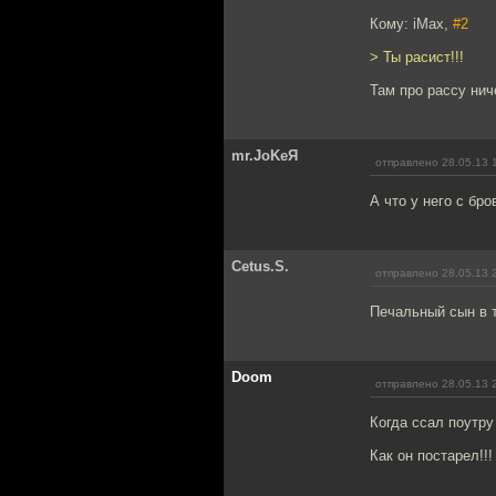
Кому: iMax,
#2
> Ты расист!!!
Там про рассу нич
mr.JoKeЯ
отправлено 28.05.13 
А что у него с бр
Cetus.S.
отправлено 28.05.13 
Печальный сын в т
Doom
отправлено 28.05.13 
Когда ссал поутру
Как он постарел!!!