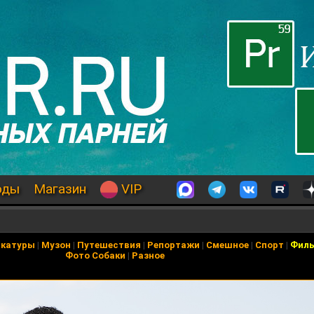
оды
Магазин
VIP
икатуры
|
Музон
|
Путешествия
|
Репортажи
|
Смешное
|
Спорт
|
Фил
Фото Собаки
|
Разное