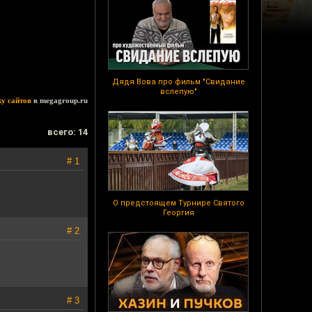
Дядя Вова про фильм "Свидание
вслепую"
ку сайтов
в megagroup.ru
всего: 14
# 1
О предстоящем Турнире Святого
Георгия
# 2
# 3