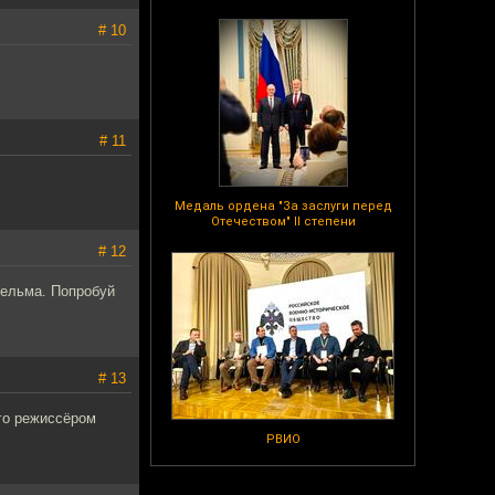
# 10
# 11
Медаль ордена "За заслуги перед
Отечеством" II степени
# 12
гельма. Попробуй
# 13
Его режиссёром
РВИО