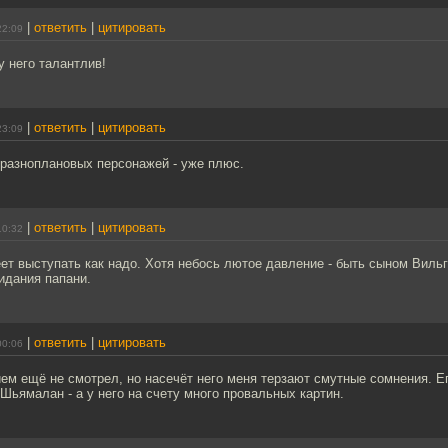
|
ответить
|
цитировать
22:09
у него талантлив!
|
ответить
|
цитировать
23:09
 разноплановых персонажей - уже плюс.
|
ответить
|
цитировать
10:32
ет выступать как надо. Хотя небось лютое давление - быть сыном Виль
идания папани.
|
ответить
|
цитировать
00:06
ем ещё не смотрел, но насечёт него меня терзают смутные сомнения. 
Шьямалан - а у него на счету много провальных картин.