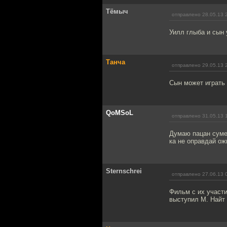
Тёмыч
отправлено 28.05.13 
Уилл глыба и сын 
Танча
отправлено 29.05.13 
Сын может играть
QoMSoL
отправлено 31.05.13 
Думаю пацан суме
ка не оправдай ож
Sternschrei
отправлено 27.06.13 
Фильм с их участи
выступил М. Найт 