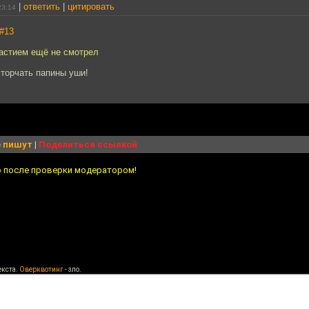
|
ответить
|
цитировать
23:14
#13
частием ещё не смотрел
 торчать папины уши!
 пишут
|
Поделиться ссылкой
о после проверки модератором!
екста.
Оверквотинг
- зло.