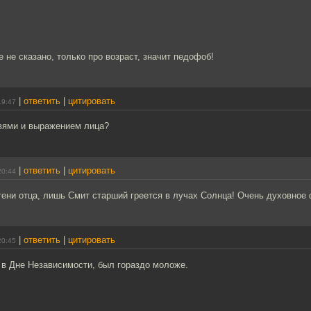
е не сказано, только про возраст, значит педофоб!
|
ответить
|
цитировать
19:47
овями и выражением лица?
|
ответить
|
цитировать
20:44
ени отца, лишь Смит старший греется в лучах Солнца! Очень духовное 
|
ответить
|
цитировать
20:45
 в Дне Независимости, был гораздо моложе.