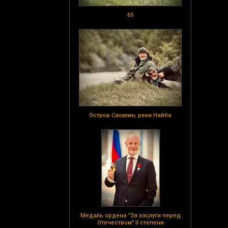
65
Остров Сахалин, река Найба
Медаль ордена "За заслуги перед
Отечеством" II степени