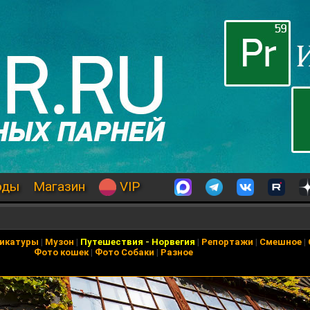
оды
Магазин
VIP
икатуры
|
Музон
|
Путешествия
-
Норвегия
|
Репортажи
|
Смешное
|
Фото кошек
|
Фото Собаки
|
Разное