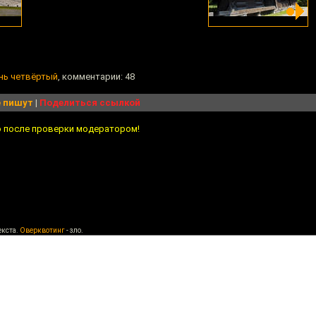
ень четвёртый
, комментарии: 48
 пишут
|
Поделиться ссылкой
о после проверки модератором!
екста.
Оверквотинг
- зло.