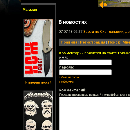
Магазин
В новостях
07.07.13 02:27
Заезд по Скандинавии, д
Правила
|
Регистрация
|
Поиск
|
Мне
Комментарий появится на сайте тольк
имя:
пароль:
забыл пароль?
я с форума!
Империя ножей
комментарий:
Перед цитированием выделяй нужный фрагмент т