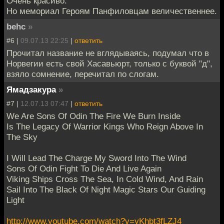
Очень красиво.
Но мемориал Героям Панфиловцам величественнее.
behc
»
#6 |
09.07.13 22:25
|
ответить
Прочитал название не вглядываясь, подумал что в
Норвегии есть свой Хасавьюрт, только с буквой "д",
взяло сомнение, перечитал по слогам.
Ямадзакура
»
#7 |
12.07.13 07:47
|
ответить
We Are Sons Of Odin The Fire We Burn Inside
Is The Legacy Of Warrior Kings Who Reign Above In
The Sky
I Will Lead The Charge My Sword Into The Wind
Sons Of Odin Fight To Die And Live Again
Viking Ships Cross The Sea, In Cold Wind, And Rain
Sail Into The Black Of Night Magic Stars Our Guiding
Light
http://www.youtube.com/watch?v=yKhbt3fLZJ4