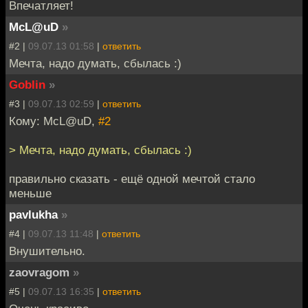
Впечатляет!
McL@uD
»
#2 |
09.07.13 01:58
|
ответить
Мечта, надо думать, сбылась :)
Goblin
»
#3 |
09.07.13 02:59
|
ответить
Кому: McL@uD,
#2
> Мечта, надо думать, сбылась :)
правильно сказать - ещё одной мечтой стало
меньше
pavlukha
»
#4 |
09.07.13 11:48
|
ответить
Внушительно.
zaovragom
»
#5 |
09.07.13 16:35
|
ответить