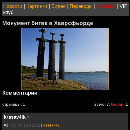
Новости
|
Картинки
|
Видео
|
Переводы
|
Магазин
|
VIP
клуб
Монумент битве в Хаврсфьорде
Комментарии
cтраницы: 1
всего: 7,
Goblin
: 1
krasav4ik
»
#1 |
09.07.13 01:52
|
ответить