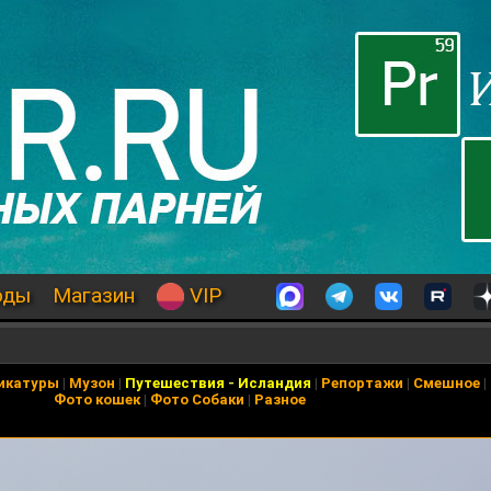
оды
Магазин
VIP
икатуры
|
Музон
|
Путешествия
-
Исландия
|
Репортажи
|
Смешное
|
Фото кошек
|
Фото Собаки
|
Разное