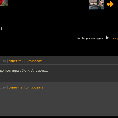
71
Goblin рекомендует
соз
|
ответить
|
цитировать
11:29
де Греттира убили. Ачуметь...
|
ответить
|
цитировать
11:30