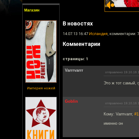
Магазин
В новостях
14.07.13 16:47
Исландия
, комментарии: 
Комментарии
cтраницы: 1
Varrrvarrr
отправлено 19.10.16 
Это ж тот самый, г
Империя ножей
Goblin
отправлено 19.10.16 
Кому: Varrrvarrr,
#1
именно он