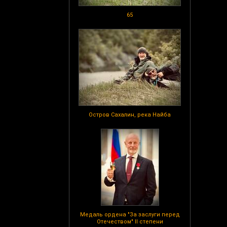
65
Остров Сахалин, река Найба
Медаль ордена "За заслуги перед
Отечеством" II степени