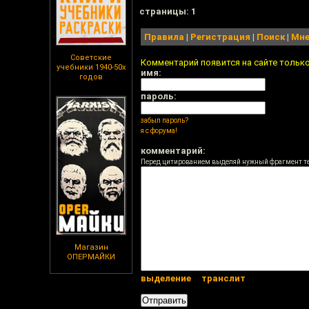
cтраницы: 1
Правила
|
Регистрация
|
Поиск
|
Мне
Советские
Комментарий появится на сайте тольк
учебники 1940-50х
имя:
годов
пароль:
забыл пароль?
я с форума!
комментарий:
Перед цитированием выделяй нужный фрагмент т
Магазин
ОПЕРМАЙКИ
выделение
транслит