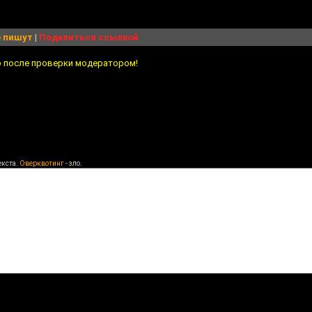
 пишут
|
Поделиться ссылкой
о после проверки модератором!
екста.
Оверквотинг
- зло.