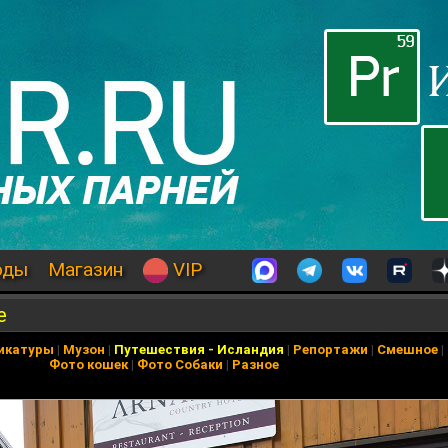
оды
Магазин
VIP
е
икатуры
|
Музон
|
Путешествия
-
Исландия
|
Репортажи
|
Смешное
|
Фото кошек
|
Фото Собаки
|
Разное