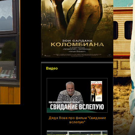
Видео
Дядя Вова про фильм "Свидание
вслепую"