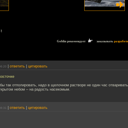
41
Goblin рекомендует
заказывать
разработ
|
ответить
|
цитировать
06:20
косточке
обы так отполировать, надо в щелочном растворе не один час отваривать
ткрытом небом -- на радость насекомым.
|
ответить
|
цитировать
08:31