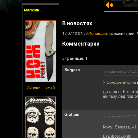
Магазин
В новостях
17.07.13 04:59
Исландия
, комментарии: 
Комментарии
cтраницы: 1
Sergaza
отправлено 17.07.13 
> Сожрал кита на 
Империя ножей
Да ладно! Его, чт
на пару лед под о
Graham
отправлено 17.07.13 
Кому: Sergaza,
#1
Ета фотошоп!!!