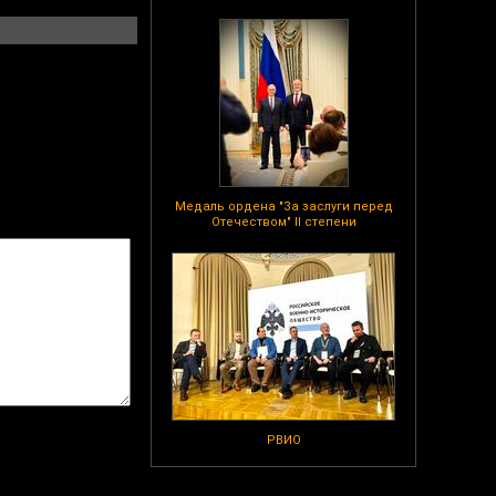
Медаль ордена "За заслуги перед
Отечеством" II степени
РВИО