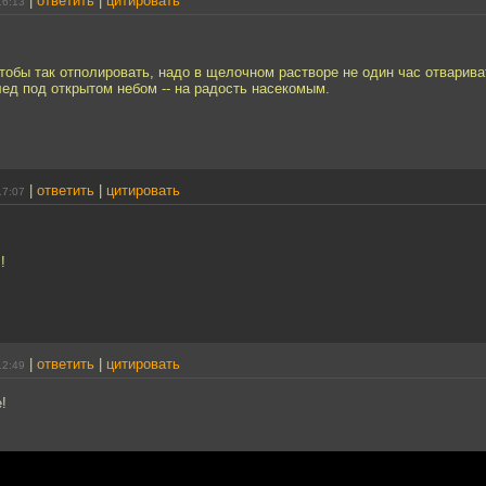
|
ответить
|
цитировать
16:13
чтобы так отполировать, надо в щелочном растворе не один час отварива
лед под открытом небом -- на радость насекомым.
|
ответить
|
цитировать
17:07
!
|
ответить
|
цитировать
12:49
!