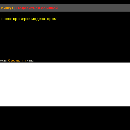
 пишут
|
Поделиться ссылкой
о после проверки модератором!
екста.
Оверквотинг
- зло.