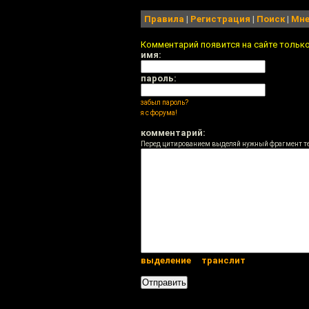
Правила
|
Регистрация
|
Поиск
|
Мне
Комментарий появится на сайте тольк
имя:
пароль:
забыл пароль?
я с форума!
комментарий:
Перед цитированием выделяй нужный фрагмент т
выделение
транслит