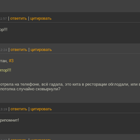
|
ответить
|
цитировать
11:57
р!!!
|
ответить
|
цитировать
12:24
йтан,
#3
тор!!!
мотрела на телефоне, всё гадала, это кита в ресторации обглодали, или 
 потолка случайно сковырнули?
|
ответить
|
цитировать
13:19
припомнит!