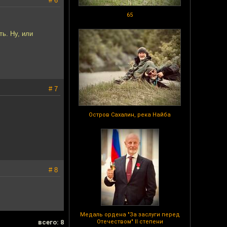
# 6
65
ть. Ну, или
# 7
Остров Сахалин, река Найба
# 8
Медаль ордена "За заслуги перед
всего: 8
Отечеством" II степени