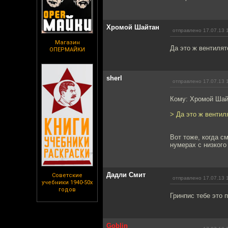
Хромой Шайтан
отправлено 17.07.13 
Магазин
Да это ж вентилято
ОПЕРМАЙКИ
sherl
отправлено 17.07.13 
Кому: Хромой Ша
> Да это ж вентиля
Вот тоже, когда с
нумерах с низкого
Дадли Смит
Советские
отправлено 17.07.13 
учебники 1940-50х
годов
Гринпис тебе это 
Goblin