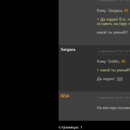
отправлено 17.07.13 
Кому: Sergaza,
#1
> Да ладно! Его, 
оставить на пару 
какой ты умный!!!
Sergaza
отправлено 17.07.13 
Кому: Goblin,
#6
> какой ты умный!!
Да ладно! :)))))
021й
отправлено 22.07.13 
На вестерн похоже
cтраницы: 1