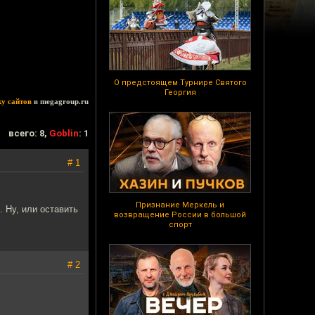
О предстоящем Турнире Святого
Георгия
ку сайтов
в megagroup.ru
всего: 8,
Goblin
: 1
# 1
Признание Меркель и
. Ну, или оставить
возвращение России в большой
спорт
# 2