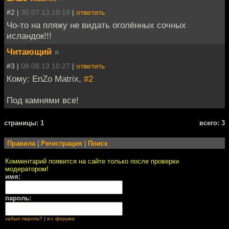
#2 |
30.07.13 10:19
|
ответить
Чо-то на пляжу не видать оголённых сочных
исландок!!!
Читающий
»
#3 |
08.08.13 10:27
|
ответить
Кому: EnZo Matrix,
#2
Под камнями все!
cтраницы: 1
всего: 3
Правила
|
Регистрация
|
Поиск
Комментарий появится на сайте только после проверки
модератором!
имя:
пароль:
забыл пароль?
|
я с форума