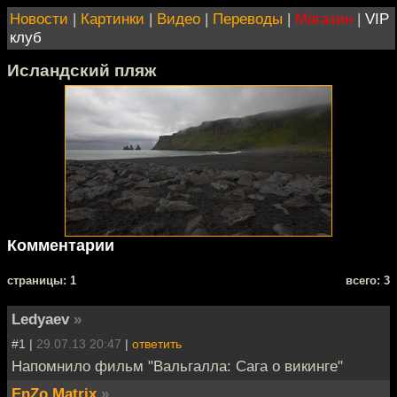
Новости
|
Картинки
|
Видео
|
Переводы
|
Магазин
|
VIP
клуб
Исландский пляж
Комментарии
cтраницы: 1
всего: 3
Ledyaev
»
#1 |
29.07.13 20:47
|
ответить
Напомнило фильм "Вальгалла: Сага о викинге"
EnZo Matrix
»