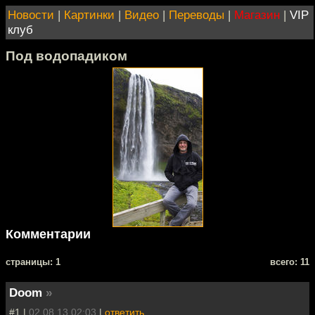
Новости
|
Картинки
|
Видео
|
Переводы
|
Магазин
|
VIP
клуб
Под водопадиком
Комментарии
cтраницы: 1
всего: 11
Doom
»
#1 |
02.08.13 02:03
|
ответить