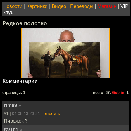
Новости
|
Картинки
|
Видео
|
Переводы
|
Магазин
|
VIP
клуб
Редкое полотно
Комментарии
cтраницы: 1
всего: 37,
Goblin
: 1
rim89
»
#1 |
04.08.13 23:31
|
ответить
Пирожок ?
SV101
»