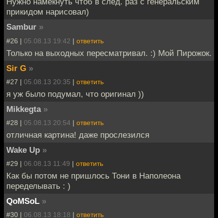
Нужно намекнуть чтоб в след. раз с генеральским
прикидом нарисовал)
Sambur
»
#26 |
05.08.13 19:42
|
ответить
Только на выходных пересматривал. :) Мой Пирожок.
Sir G
»
#27 |
05.08.13 20:35
|
ответить
я уж было подумал, что оригинал ))
Mikkegta
»
#28 |
05.08.13 20:54
|
ответить
отличная картина! даже прослезился
Wake Up
»
#29 |
06.08.13 11:49
|
ответить
Как бы потом не пришлось Тони в Наполеона
переделывать : )
QoMSoL
»
#30 |
06.08.13 18:18
|
ответить