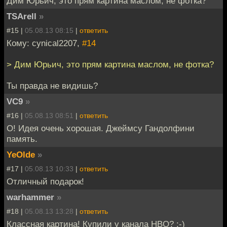
Дим Юрьич, это прям картина маслом, не фотка?
TSArell
»
#15 |
05.08.13 08:15
|
ответить
Кому: cynical2207,
#14
> Дим Юрьич, это прям картина маслом, не фотка?
Ты правда не видишь?
VC9
»
#16 |
05.08.13 08:51
|
ответить
О! Идея очень хорошая. Джеймсу Гандолфини
память.
YeOlde
»
#17 |
05.08.13 10:33
|
ответить
Отличный подарок!
warhammer
»
#18 |
05.08.13 13:28
|
ответить
Классная картина! Купили у канала HBO? :-)