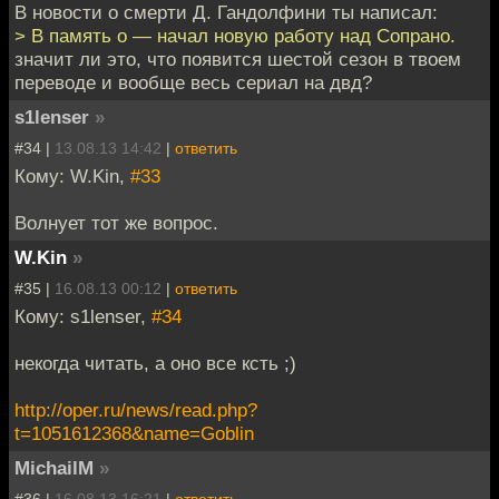
В новости о смерти Д. Гандолфини ты написал:
> В память о — начал новую работу над Сопрано.
значит ли это, что появится шестой сезон в твоем
переводе и вообще весь сериал на двд?
s1lenser
»
#34 |
13.08.13 14:42
|
ответить
Кому: W.Kin,
#33
Волнует тот же вопрос.
W.Kin
»
#35 |
16.08.13 00:12
|
ответить
Кому: s1lenser,
#34
некогда читать, а оно все ксть ;)
http://oper.ru/news/read.php?
t=1051612368&name=Goblin
MichailM
»