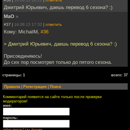
#36 |
16.08.13 16:21
|
ответить
Дмитрий Юрьевич, даешь перевод 6 сезона? :)
MaO
»
#37 |
16.08.13 17:32
|
ответить
Кому: MichailM,
#36
> Дмитрий Юрьевич, даешь перевод 6 сезона? :)
Присоединяюсь!
До сих пор посмотрел только до пятого сезона.
cтраницы: 1
всего: 37
Правила
|
Регистрация
|
Поиск
Комментарий появится на сайте только после проверки
модератором!
имя:
пароль:
забыл пароль?
|
я с форума