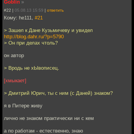
Goblin
»
#22 |
05.08.13 15:59
|
ответить
Кому: he111,
#21
> Зашел к Дане Кузьмичеву и увидел
http://blog.dahr.ru/?p=5790
> Он при делах чтоль?
он автор
> Вродь не хЫвописец.
[хмыкает]
> Дмитрий Юрич, ты с ним (с Даней) знаком?
я в Питере живу
лично не знаком практически ни с кем
а по работам - естественно, знаю