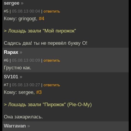
sergee
»
#5 |
05.08.13 00:04
|
ответить
Кому: gringogt,
#4
> Лошадь звали "Мой пирожок"
Садись два! ты не перевёл букву O!
Rapax
»
#6 |
05.08.13 00:09
|
ответить
Грустно как.
SV101
»
#7 |
05.08.13 00:27
|
ответить
Кому: sergee,
#3
> Лошадь звали "Пирожок" (Pie-O-My)
Она зажарилась.
Warravan
»