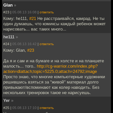
Glan
»
#23 |
05.08.13 16:08
|
ответить
Кому: he111,
#21
Не расстраивайся, камрад. Не ты
один думаешь, что комиксы каждый ребенок может
нарисовать... вас таких много...
he111
»
#24 |
05.08.13 16:42
|
ответить
Кому: Glan,
#23
Да я и сам и на бумаге и на холсте и на планшете
малость... того..
http://cg-warrior.com/index.php?
action=dlattach;topic=5225.0;attach=24792;image
Просто знаю, что многие компьютерные художники
решившись взяться за "живой" материал долго
привыкают/вспоминают как колер наводить. Без
нескольких тренировок такое не нарисуешь.
Yer
»
#25 |
05.08.13 17:10
|
ответить