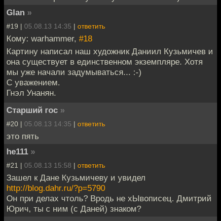
Glan
»
#19 |
05.08.13 14:35
|
ответить
Кому: warhammer,
#18
Картину написал наш художник Даниил Кузьмичев и
она существует в единственном экземпляре. Хотя
мы уже начали задумываться... :-)
С уважением.
Гнэл Унанян.
Старший гос
»
#20 |
05.08.13 14:35
|
ответить
это пять
he111
»
#21 |
05.08.13 15:58
|
ответить
Зашел к Дане Кузьмичеву и увидел
http://blog.dahr.ru/?p=5790
Он при делах чтоль? Вродь не хЫвописец. Дмитрий
Юрич, ты с ним (с Даней) знаком?