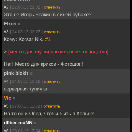
#2 |
22.08.13 22:32
|
ответить
Это не Игорь Белкин в синей рубахе?
Elros
»
#3 |
24.08.13 03:27
|
ответить
Кому: Korsar Nik,
#1
>
[место для шутки про мировое господство]
Нет! Место для криков - Фотошоп!
pink bizkit
»
#4 |
24.08.13 13:10
|
ответить
серверная тупичка
Vic
»
#5 |
27.08.13 11:32
|
ответить
На то он и Опер, чтобы быть в Кёльне!
d0ber.maNN
»
#6 |
29.08.13 17:34
|
ответить