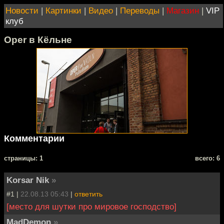
Новости
|
Картинки
|
Видео
|
Переводы
|
Магазин
|
VIP
клуб
Oper в Кёльне
Комментарии
cтраницы: 1
всего: 6
Korsar Nik
»
#1 |
22.08.13 05:43
|
ответить
[место для шутки про мировое господство]
MadDemon
»