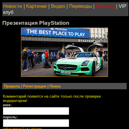
Новости
|
Картинки
|
Видео
|
Переводы
|
Магазин
|
VIP
клуб
Презентация PlayStation
Правила
|
Регистрация
|
Поиск
Комментарий появится на сайте только после проверки
модератором!
имя:
пароль:
забыл пароль?
|
я с форума