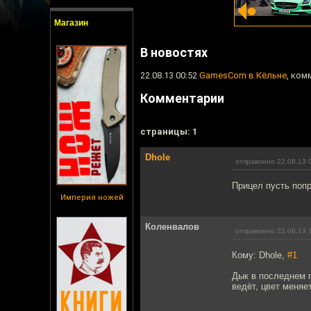
Магазин
В новостях
22.08.13 00:52
GamesCom в Кёльне
, ком
Комментарии
cтраницы: 1
Dhole
отправлено 22.08.13 
Прицел пусть попр
Империя ножей
Коленвалов
отправлено 22.08.13 
Кому: Dhole,
#1
Дык в последнем п
ведёт, цвет меняе