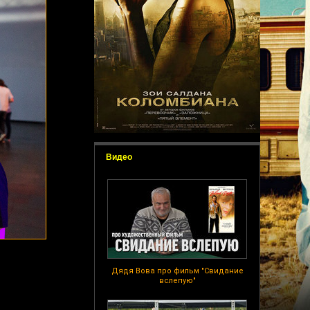
Видео
Дядя Вова про фильм "Свидание
вслепую"