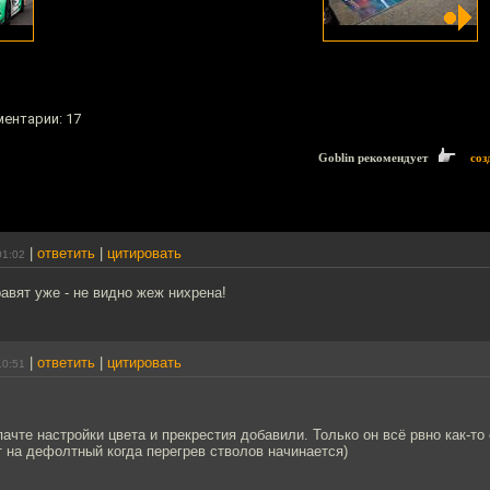
ментарии: 17
Goblin рекомендует
соз
|
ответить
|
цитировать
01:02
авят уже - не видно жеж нихрена!
|
ответить
|
цитировать
10:51
ачте настройки цвета и прекрестия добавили. Только он всё рвно как-то
т на дефолтный когда перегрев стволов начинается)