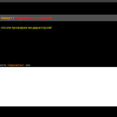
 пишут
|
Поделиться ссылкой
о после проверки модератором!
екста.
Оверквотинг
- зло.