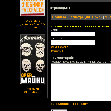
cтраницы: 1
Правила
|
Регистрация
|
Поиск
|
Мне
Советские
учебники 1940-50х
Комментарий появится на сайте тольк
годов
имя:
пароль:
забыл пароль?
я с форума!
комментарий:
Перед цитированием выделяй нужный фрагмент т
Магазин
ОПЕРМАЙКИ
выделение
транслит