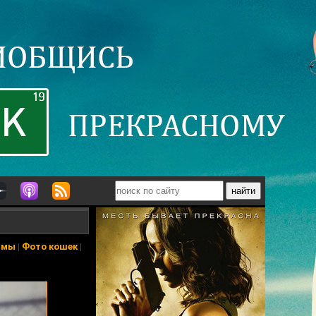
ьмы
|
Фото кошек
|