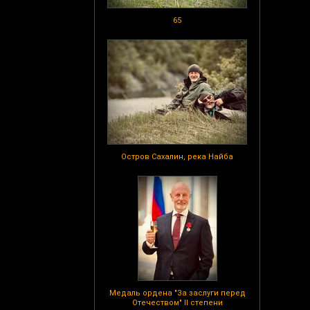
65
Остров Сахалин, река Найба
Медаль ордена "За заслуги перед
Отечеством" II степени