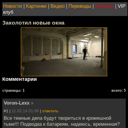
Новости
|
Картинки
|
Видео
|
Переводы
|
Магазин
|
VIP
клуб
Заколотил новые окна
Комментарии
cтраницы: 1
всего: 5
Voron-Lexx
»
#1 |
11.02.14 01:06
|
ответить
Все темные дела будут твориться в кромешной
тьме!!! Подводка к батареям, надеюсь, временная?