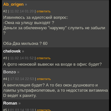
Ab_origen
»
#2 |
11.02.14 01:20
|
ответить
Извиняюсь за идиотский вопрос:
-Окна на улицу выходят ?
Деньги за обклеенную "наружку" слупить не забыли
?
Оба-Два мильона ? 60
chelovek
»
#3 |
11.02.14 01:52
|
ответить
А фото неоновой вывески на входе в офис будет?
Bonzo
»
#4 |
17.02.14 22:53
|
ответить
А вентиляция будет? А то без окон душновато и
лампы ультрафиолетовые, а то недостаток витамина
D ведет к рахиту.
Roman
»
#5 |
01.03.14 18:18
|
ответить