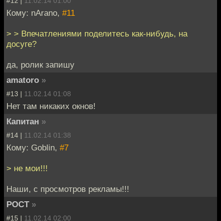
#12 |
11.02.14 01:00
Кому: nArano,
#11
> > Впечатлениями поделитесь как-нибудь, на
досуге?
да, ролик запишу
amatoro
»
#13 |
11.02.14 01:08
Нет там никаких окнов!
Капитан
»
#14 |
11.02.14 01:38
Кому: Goblin,
#7
> не мои!!!
Наши, с просмотров рекламы!!!
POCT
»
#15 |
11.02.14 02:00