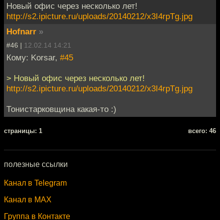
Новый офис через несколько лет!
http://s2.ipicture.ru/uploads/20140212/x3I4rpTg.jpg
Hofnarr
»
#46 |
12.02.14 14:21
Кому: Korsar,
#45
> Новый офис через несколько лет!
http://s2.ipicture.ru/uploads/20140212/x3I4rpTg.jpg
Тонистарковщина какая-то :)
cтраницы: 1
всего: 46
полезные ссылки
Канал в Telegram
Канал в MAX
Группа в Контакте