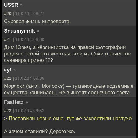
USSR
»
#20 |
11.02.14 08:27
Суровая жизнь интроверта.
Snusmymrik
»
#21 |
11.02.14 08:30
Дим Юрич, а кёрлингистка на правой фотографии
рядом с тобой это местная, или из Сочи в качестве
сувенира привез???
ку!
»
#22 |
11.02.14 09:35
Морлоки (англ. Morlocks) — гуманоидные подземные
существа-каннибалы, Не выносят солнечного света.
FasHetz
»
#23 |
11.02.14 09:53
> Поставили новые окна, тут же заколотили наглухо
А зачем ставили? Дорого же.