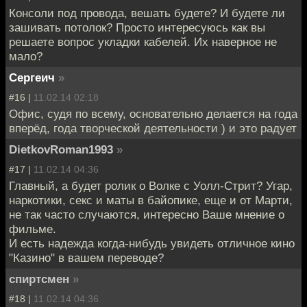
Консоли под провода, вешать будете? И будете ли
зашивать потолок? Просто интересуюсь как вы
решаете вопрос укладки кабелей. Их наверное не
мало?
Сергеич
»
#16 |
11.02.14 02:18
Офис, судя по всему, основательно делается на года
вперёд, года творческой деятельности ) и это радует
DietkovRoman1993
»
#17 |
11.02.14 04:36
Главный, а будет ролик о Волке с Уолл-Стрит? Угар,
наркотики, секс и маты в байопике, еще и от Марти,
не так часто случаются, интересно Ваше мнение о
фильме.
И есть надежда когда-нибудь увидеть отличное кино
"Казино" в вашем переводе?
спиртсмен
»
#18 |
11.02.14 04:36