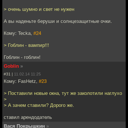
> очень шумно и свет не нужен
А вы наденьте беруши и солнцезащитные очки.
Кому: Tecka,
#24
> Гоблин - вампир!!!
Гоблин - гоблин!
Goblin
»
#31 |
11.02.14 11:25
Кому: FasHetz,
#23
> Поставили новые окна, тут же заколотили наглухо
>
> А зачем ставили? Дорого же.
ставил арендодатель
Вася Покрышкин
»