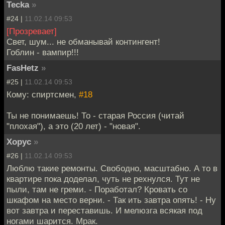
Tecka
»
#24 |
11.02.14 09:53
[Прозревает]
Свет, шум... не обманывай контингент!
Гоблин - вампир!!!
FasHetz
»
#25 |
11.02.14 09:53
Кому: спиртсмен,
#18
Ты не понимаешь! То - старая Россия (читай
"плохая"), а это (20 лет) - "новая".
Xopyc
»
#26 |
11.02.14 09:53
Люблю такие ремонты. Свободно, масштабно. А то в
квартире пока доделал, чуть не рехнулся. Тут не
пыли, там не греми. - Поработал? Кровать со
шкафом на место верни. - Так ить завтра опять! - Ну
вот завтра и переставишь. И мелюзга всякая под
ногами шарится. Мрак.