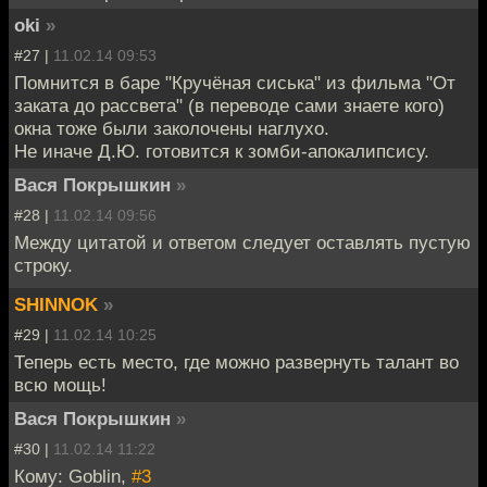
oki
»
#27 |
11.02.14 09:53
Помнится в баре "Кручёная сиська" из фильма "От
заката до рассвета" (в переводе сами знаете кого)
окна тоже были заколочены наглухо.
Не иначе Д.Ю. готовится к зомби-апокалипсису.
Вася Покрышкин
»
#28 |
11.02.14 09:56
Между цитатой и ответом следует оставлять пустую
строку.
SHINNOK
»
#29 |
11.02.14 10:25
Теперь есть место, где можно развернуть талант во
всю мощь!
Вася Покрышкин
»
#30 |
11.02.14 11:22
Кому: Goblin,
#3