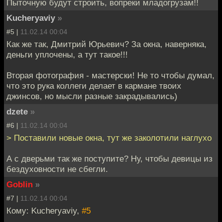
Пыточную будут строить, вопреки младогрузам!!
Kucheryaviy
»
#5 |
11.02.14 00:04
Как же так, Дмитрий Юрьевич? За окна, наверняка,
деньги уплочены, а тут такое!!!
Вторая фотография - мастерски! Не то чтобы думал,
что это рука коллеги делает в кармане твоих
джинсов, но мысли разные закрадывались)
dzete
»
#6 |
11.02.14 00:04
> Поставили новые окна, тут же заколотили наглухо
А с дверьми так же поступите? Ну, чтобы девицы из
бездуховности не сбегли.
Goblin
»
#7 |
11.02.14 00:04
Кому: Kucheryaviy,
#5